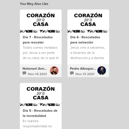
You May Also Like
Día 7 - Rescatados
Día 6 - Rescatados
para rescatar
para salvación
Todos somos invitados
Jesús vino a salvarnos,
por Jesús a ser parte
a librarnos de la
de su casa, de lo que él
destrucción y a darnos
está construyendo.
una vida eterna.
Natanael Annacondia
Pedro Albuquerque
Nov 14 2021
Nov 13 2021
Día 5 - Rescatados de
la incredulidad
Es nuestra
responsabilidad no