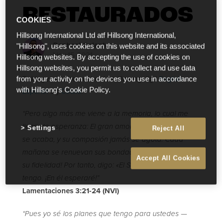
RESTAURADOS
COOKIES
Hillsong International Ltd atf Hillsong International,
Raphael Galante
"Hillsong", uses cookies on this website and its associated
Nov 15 2021
Hillsong websites. By accepting the use of cookies on
Hillsong websites, you permit us to collect and use data
Beklager, denne post er kun tilgængelig i
English
,
from your activity on the devices you use in accordance
with Hillsong's Cookie Policy.
Español
og
Català
.
“Pero algo más me viene a la memoria, lo cual me
llena de esperanza: El gran amor del SEÑOR nunca
Settings
Reject All
se acaba, y su compasión jamás se agota. Cada
mañana se renuevan sus bondades; ¡muy grande es
Accept All Cookies
su fidelidad! Por tanto, digo: «El SEÑOR es todo lo que
tengo. ¡En él esperaré!‬‬‬‬‬‬‬‬”‬
Lamentaciones‬ ‭3:21-24 ‬(NVI)
‭“Pues yo sé los planes que tengo para ustedes —