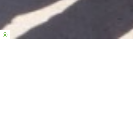
Hillsong CityCare es una expresión del corazón de la
iglesia Hillsong.
Actuamos para ver a las personas en vulnerabilidad
social avanzando en todas las áreas de la vida,
rompiendo el ciclo de la pobreza en nuestra
sociedad.
Hacemos eso a través de nuestros programas e
iniciativas de respuesta inmediata, deportes y
bienestar social e integración sociolaboral.