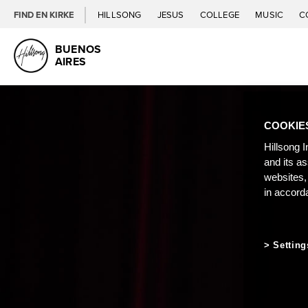
FIND EN KIRKE
HILLSONG
JESUS
COLLEGE
MUSIC
C
BUENOS
AIRES
COOKIE
Hillsong I
and its a
websites,
in accord
Setting