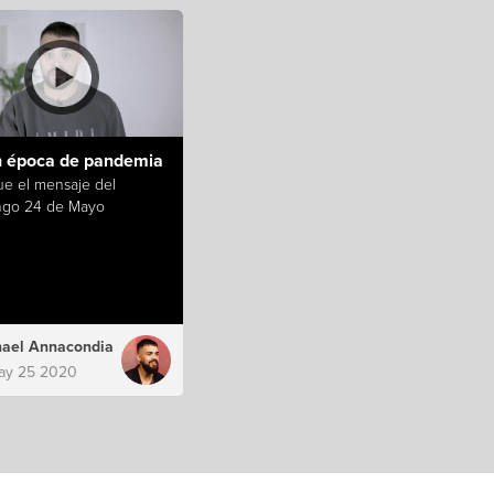
n época de pandemia
ue el mensaje del
go 24 de Mayo
ael Annacondia
ay 25 2020