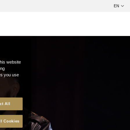
this website
ong
ces you use
ct All
ll Cookies