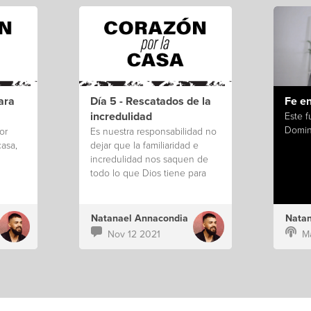
ara
Día 5 - Rescatados de la
Fe e
incredulidad
Este f
Domin
or
Es nuestra responsabilidad no
casa,
dejar que la familiaridad e
incredulidad nos saquen de
todo lo que Dios tiene para
nosotros.
Natanael Annacondia
Natan
Nov 12 2021
M