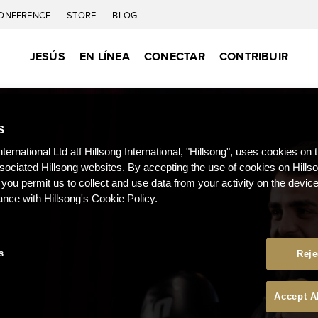
ONFERENCE
STORE
BLOG
JESÚS
EN LÍNEA
CONECTAR
CONTRIBUIR
S
nternational Ltd atf Hillsong International, "Hillsong", uses cookies on 
ssociated Hillsong websites. By accepting the use of cookies on Hills
 you permit us to collect and use data from your activity on the devi
ance with Hillsong's Cookie Policy.
s
Reje
Accept A