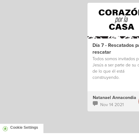
Día 7 - Rescatados p
rescatar
Todos somos invitados p
Jesús a ser parte de su 
de lo que él está
construyendo.
Natanael Annacondia
Nov 14 2021
Cookie Settings