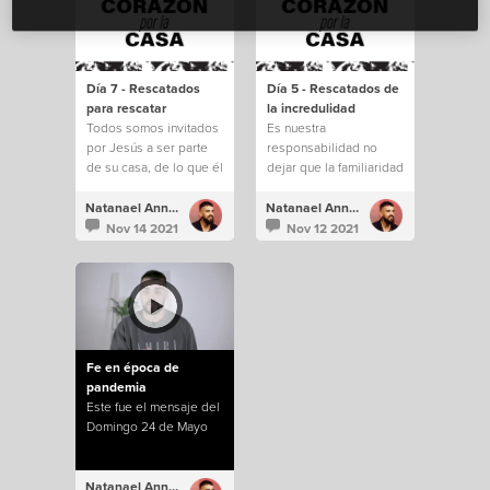
Día 7 - Rescatados
Día 5 - Rescatados de
para rescatar
la incredulidad
Todos somos invitados
Es nuestra
por Jesús a ser parte
responsabilidad no
de su casa, de lo que él
dejar que la familiaridad
está construyendo.
e incredulidad nos
saquen de todo lo que
Natanael Annacondia
Natanael Annacondia
Dios tiene para
Nov 14 2021
Nov 12 2021
nosotros.
Fe en época de
pandemia
Este fue el mensaje del
Domingo 24 de Mayo
Natanael Annacondia