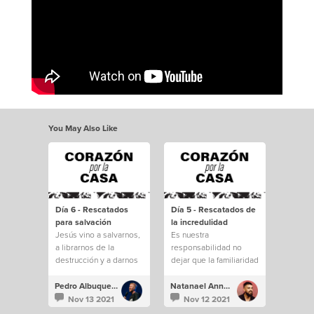
You May Also Like
Día 6 - Rescatados
Día 5 - Rescatados de
para salvación
la incredulidad
Jesús vino a salvarnos,
Es nuestra
a librarnos de la
responsabilidad no
destrucción y a darnos
dejar que la familiaridad
una vida eterna.
e incredulidad nos
saquen de todo lo que
Pedro Albuquerque
Natanael Annacondia
Dios tiene para
Nov 13 2021
Nov 12 2021
nosotros.