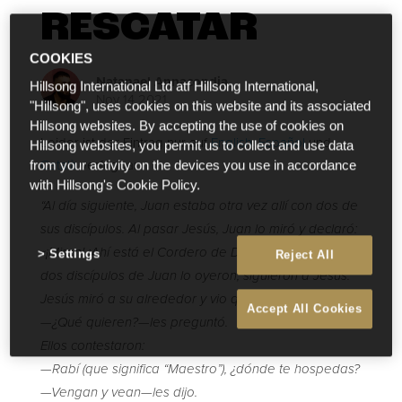
RESCATAR
COOKIES
Natanael Annacondia
Hillsong International Ltd atf Hillsong International,
Nov 14 2021
"Hillsong", uses cookies on this website and its associated
Hillsong websites. By accepting the use of cookies on
Leider ist der Eintrag nur auf
English
,
Español
und
Hillsong websites, you permit us to collect and use data
Català
verfügbar.
from your activity on the devices you use in accordance
with Hillsong's Cookie Policy.
“Al día siguiente, Juan estaba otra vez allí con dos de
sus discípulos. Al pasar Jesús, Juan lo miró y declaró:
«¡Miren! ¡Ahí está el Cordero de Dios!». Cuando los
Settings
Reject All
dos discípulos de Juan lo oyeron, siguieron a Jesús.
Jesús miró a su alrededor y vio que ellos lo seguían.
Accept All Cookies
—¿Qué quieren?—les preguntó.
Ellos contestaron:
—Rabí (que significa “Maestro”), ¿dónde te hospedas?
—Vengan y vean—les dijo.