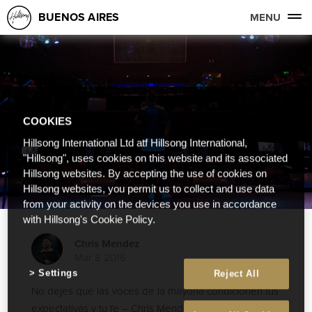
BUENOS AIRES
MENU
COOKIES
Hillsong International Ltd atf Hillsong International,
"Hillsong", uses cookies on this website and its associated
Hillsong websites. By accepting the use of cookies on
Hillsong websites, you permit us to collect and use data
from your activity on the devices you use in accordance
with Hillsong's Cookie Policy.
Chris Mendez
Mar 8 2016
Settings
Reject All
No dejes que las voces de la mayoría condicionen tus
expectativas y tu fe – Chris Mendez