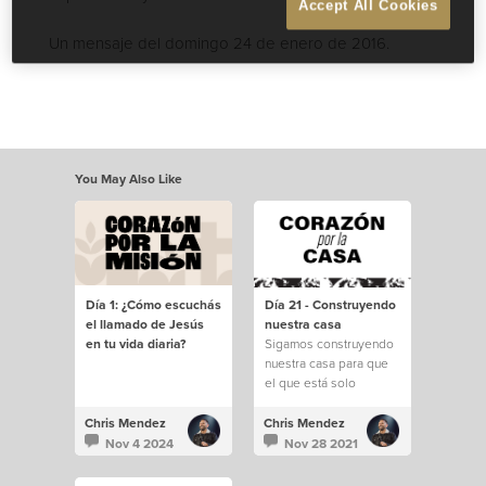
Accept All Cookies
Un mensaje del domingo 24 de enero de 2016.
You May Also Like
Día 1: ¿Cómo escuchás
Día 21 - Construyendo
el llamado de Jesús
nuestra casa
en tu vida diaria?
Sigamos construyendo
nuestra casa para que
el que está solo
encuentre familia
Chris Mendez
Chris Mendez
Nov 4 2024
Nov 28 2021