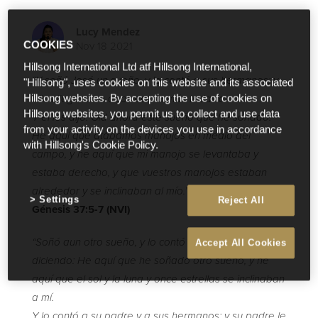
Lucy Mendez
Nov 18 2021
COOKIES
Hillsong International Ltd atf Hillsong International,
“
Y soñó José un sueño, y lo contó a sus hermanos; y
"Hillsong", uses cookies on this website and its associated
Hillsong websites. By accepting the use of cookies on
ellos llegaron a aborrecerle más todavía.
Hillsong websites, you permit us to collect and use data
Y él les dijo: Oíd ahora este sueño que he soñado:
from your activity on the devices you use in accordance
He aquí que atábamos manojos en medio del
with Hillsong's Cookie Policy.
campo, y he aquí que mi manojo se levantaba y
estaba derecho, y que vuestros manojos estaban
alrededor y se inclinaban al mío.”
Settings
Reject All
Génesis 37:5-7 (NVI)
“
Soñó aun otro sueño, y lo contó a sus hermanos,
Accept All Cookies
diciendo: He aquí que he soñado otro sueño, y he
aquí que el sol y la luna y once estrellas se inclinaban
a mí.
Y lo contó a su padre y a sus hermanos; y su padre le