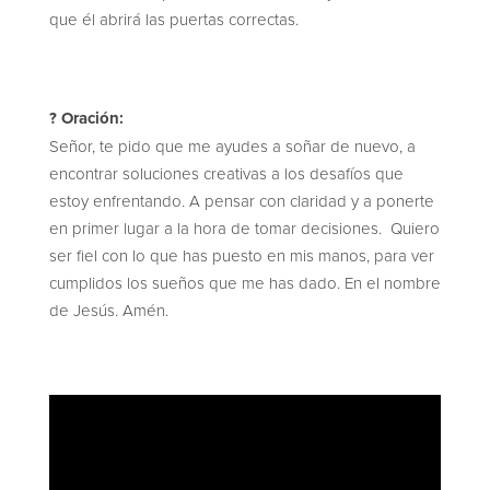
que él abrirá las puertas correctas.
? Oración:
Señor, te pido que me ayudes a soñar de nuevo, a
encontrar soluciones creativas a los desafíos que
estoy enfrentando. A pensar con claridad y a ponerte
en primer lugar a la hora de tomar decisiones. Quiero
ser fiel con lo que has puesto en mis manos, para ver
cumplidos los sueños que me has dado. En el nombre
de Jesús. Amén.