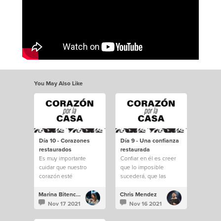
You May Also Like
Día 10 - Corazones
Día 9 - Una confianza
restaurados
restaurada
Es muy importante
Confiar en él es creer
cuidar que nuestro
que lo imposible
corazón esté
sucederá, que las
protegido.
dificultades e
inseguridades serán
Marina Bitencourt
Chris Mendez
transformadas.
Nov 17 2021
Nov 16 2021