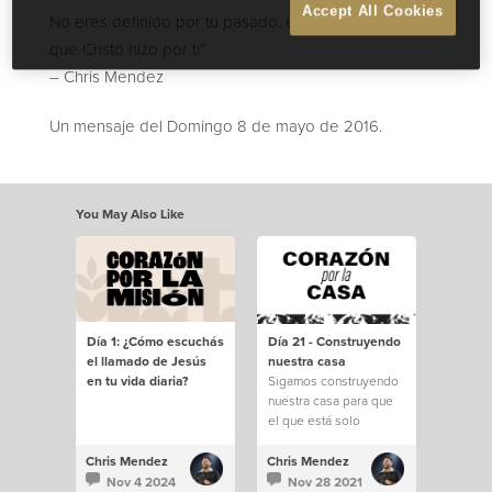
Accept All Cookies
No eres definido por tu pasado, eres definido por lo
que Cristo hizo por ti”
– Chris Mendez
Un mensaje del Domingo 8 de mayo de 2016.
You May Also Like
Día 1: ¿Cómo escuchás
Día 21 - Construyendo
el llamado de Jesús
nuestra casa
en tu vida diaria?
Sigamos construyendo
nuestra casa para que
el que está solo
encuentre familia
Chris Mendez
Chris Mendez
Nov 4 2024
Nov 28 2021