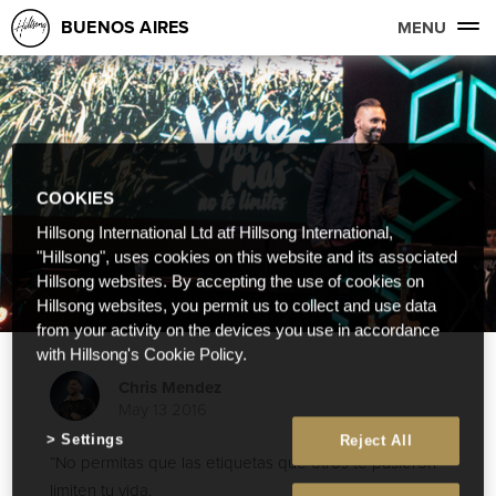
BUENOS AIRES
MENU
COOKIES
Hillsong International Ltd atf Hillsong International,
"Hillsong", uses cookies on this website and its associated
Hillsong websites. By accepting the use of cookies on
Hillsong websites, you permit us to collect and use data
from your activity on the devices you use in accordance
with Hillsong's Cookie Policy.
Chris Mendez
May 13 2016
Settings
Reject All
“No permitas que las etiquetas que otros te pusieron
limiten tu vida.