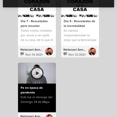
Día 7 - Rescatados
Día 5 - Rescatados de
para rescatar
la incredulidad
Todos somos invitados
Es nuestra
por Jesús a ser parte
responsabilidad no
de su casa, de lo que él
dejar que la familiaridad
está construyendo.
e incredulidad nos
saquen de todo lo que
Natanael Annacondia
Natanael Annacondia
Dios tiene para
Nov 14 2021
Nov 12 2021
nosotros.
Fe en época de
pandemia
Este fue el mensaje del
Domingo 24 de Mayo
Natanael Annacondia