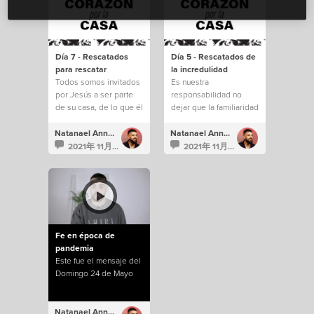
Día 7 - Rescatados
Día 5 - Rescatados de
para rescatar
la incredulidad
Todos somos invitados
Es nuestra
por Jesús a ser parte
responsabilidad no
de su casa, de lo que él
dejar que la familiaridad
está construyendo.
e incredulidad nos
saquen de todo lo que
Natanael Annacondia
Natanael Annacondia
Dios tiene para
2021年 11月 14日
2021年 11月 12日
nosotros.
Fe en época de
pandemia
Este fue el mensaje del
Domingo 24 de Mayo
Natanael Annacondia