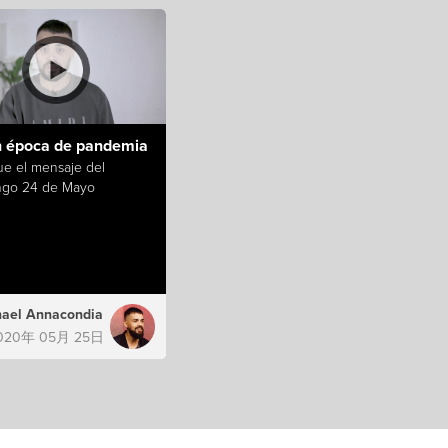
n época de pandemia
ue el mensaje del
go 24 de Mayo
ael Annacondia
020年 05月 25日