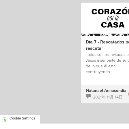
Día 7 - Rescatados p
rescatar
Todos somos invitados p
Jesús a ser parte de su 
de lo que él está
construyendo.
Natanael Annacondia
2021年 11月 14日
Cookie Settings