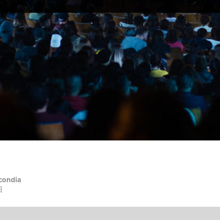
condia
日