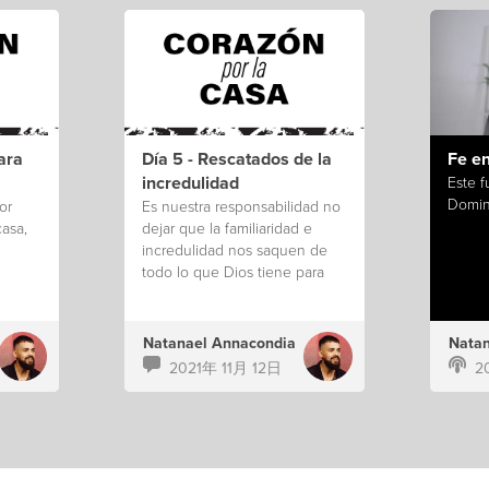
ara
Día 5 - Rescatados de la
Fe e
incredulidad
Este f
Domin
or
Es nuestra responsabilidad no
casa,
dejar que la familiaridad e
incredulidad nos saquen de
todo lo que Dios tiene para
nosotros.
Natanael Annacondia
Natan
2021年 11月 12日
2