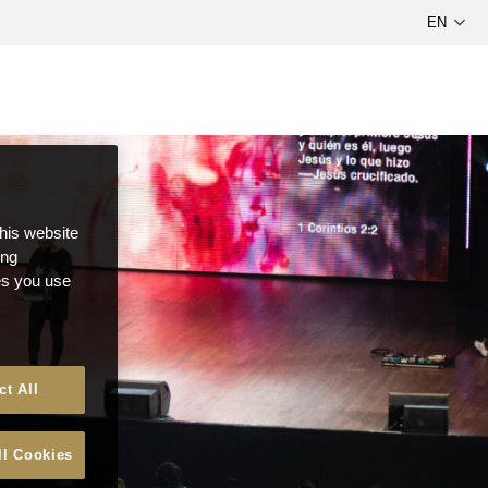
this website
ong
ces you use
ct All
ll Cookies