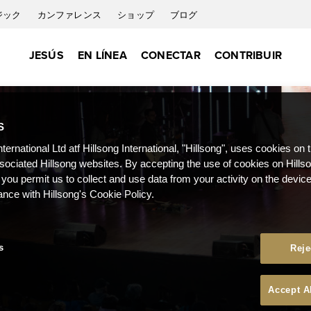
ジック
カンファレンス
ショップ
ブログ
JESÚS
EN LÍNEA
CONECTAR
CONTRIBUIR
S
nternational Ltd atf Hillsong International, "Hillsong", uses cookies on 
ssociated Hillsong websites. By accepting the use of cookies on Hills
 you permit us to collect and use data from your activity on the devi
ance with Hillsong's Cookie Policy.
s
Reje
Accept A