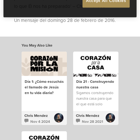
Accept All Cookies
lo que Él nos ha preparado’ – Chris Mendez
Un mensaje del domingo 28 de febrero de 2016.
You May Also Like
Día 1: ¿Cómo escuchás
Día 21 - Construyendo
el llamado de Jesús
nuestra casa
en tu vida diaria?
Sigamos construyendo
nuestra casa para que
el que está solo
encuentre familia
Chris Mendez
Chris Mendez
Nov 4 2024
Nov 28 2021