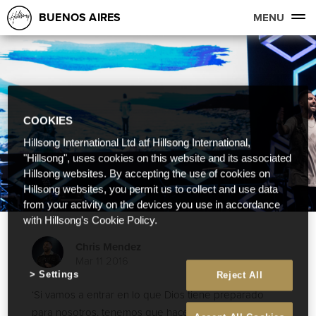
BUENOS AIRES
MENU
COOKIES
Hillsong International Ltd atf Hillsong International,
"Hillsong", uses cookies on this website and its associated
Hillsong websites. By accepting the use of cookies on
Hillsong websites, you permit us to collect and use data
from your activity on the devices you use in accordance
with Hillsong's Cookie Policy.
Chris Mendez
Mar 11 2016
Settings
Reject All
‘Si vamos a entrar en lo que Dios tiene preparado
para nosotros, tenemos que hacer lugar para recibir