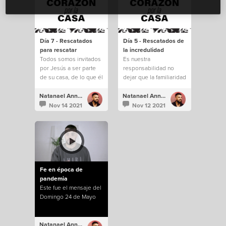
Día 7 - Rescatados
Día 5 - Rescatados de
para rescatar
la incredulidad
Todos somos invitados
Es nuestra
por Jesús a ser parte
responsabilidad no
de su casa, de lo que él
dejar que la familiaridad
está construyendo.
e incredulidad nos
saquen de todo lo que
Natanael Annacondia
Natanael Annacondia
Dios tiene para
Nov 14 2021
Nov 12 2021
nosotros.
Fe en época de
pandemia
Este fue el mensaje del
Domingo 24 de Mayo
Natanael Annacondia