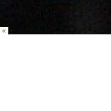
La fuerza de la iglesia Hillsong se
encuentra en la generosidad y el
compromiso de las personas. Gracias
por invertir en la vida de otros.