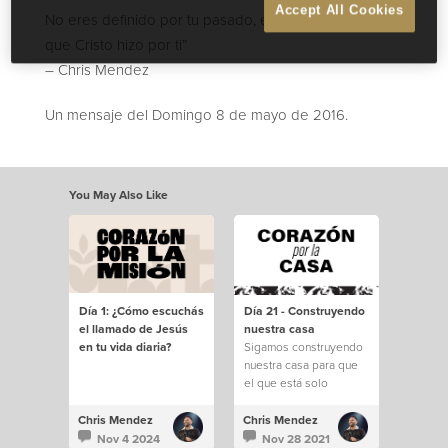
Accept All Cookies
No eres definido por tu pasado, eres definido por lo
que Cristo hizo por ti”
– Chris Mendez
Un mensaje del Domingo 8 de mayo de 2016.
You May Also Like
Día 1: ¿Cómo escuchás
Día 21 - Construyendo
el llamado de Jesús
nuestra casa
en tu vida diaria?
Sigamos construyendo
nuestra casa para que
el que está solo
encuentre familia
Chris Mendez
Chris Mendez
Nov 4 2024
Nov 28 2021