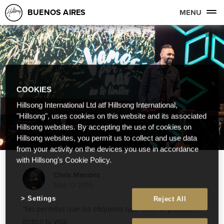
BUENOS AIRES
MENU
COOKIES
Hillsong International Ltd atf Hillsong International,
"Hillsong", uses cookies on this website and its associated
Hillsong websites. By accepting the use of cookies on
Hillsong websites, you permit us to collect and use data
from your activity on the devices you use in accordance
with Hillsong's Cookie Policy.
Chris Mendez
May 13 2016
Settings
Reject All
“No permitas que las etiquetas que otros te pusieron
limiten tu vida.