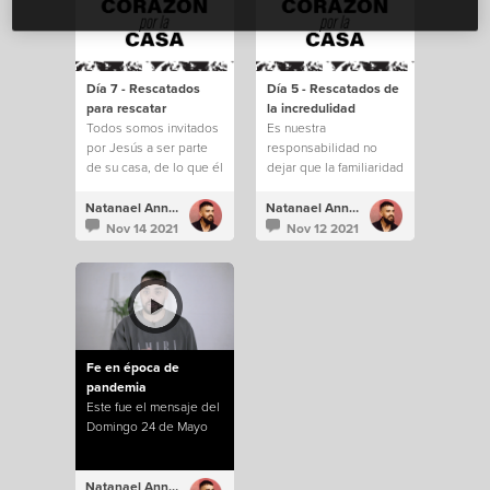
Día 7 - Rescatados
Día 5 - Rescatados de
para rescatar
la incredulidad
Todos somos invitados
Es nuestra
por Jesús a ser parte
responsabilidad no
de su casa, de lo que él
dejar que la familiaridad
está construyendo.
e incredulidad nos
saquen de todo lo que
Natanael Annacondia
Natanael Annacondia
Dios tiene para
Nov 14 2021
Nov 12 2021
nosotros.
Fe en época de
pandemia
Este fue el mensaje del
Domingo 24 de Mayo
Natanael Annacondia