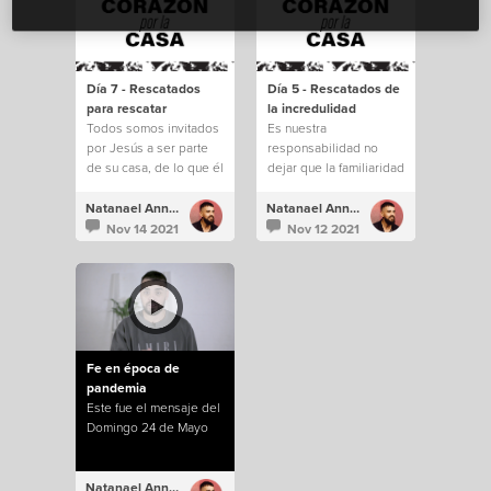
Día 7 - Rescatados
Día 5 - Rescatados de
para rescatar
la incredulidad
Todos somos invitados
Es nuestra
por Jesús a ser parte
responsabilidad no
de su casa, de lo que él
dejar que la familiaridad
está construyendo.
e incredulidad nos
saquen de todo lo que
Natanael Annacondia
Natanael Annacondia
Dios tiene para
Nov 14 2021
Nov 12 2021
nosotros.
Fe en época de
pandemia
Este fue el mensaje del
Domingo 24 de Mayo
Natanael Annacondia