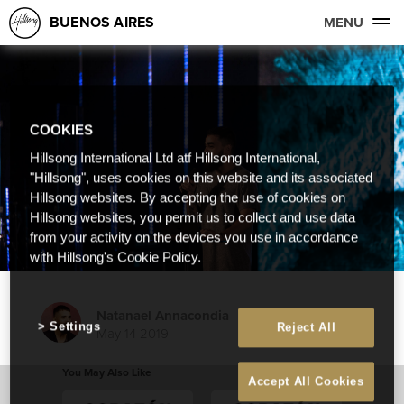
BUENOS AIRES
MENU
COOKIES
Hillsong International Ltd atf Hillsong International,
"Hillsong", uses cookies on this website and its associated
Hillsong websites. By accepting the use of cookies on
Hillsong websites, you permit us to collect and use data
from your activity on the devices you use in accordance
with Hillsong's Cookie Policy.
Natanael Annacondia
Settings
Reject All
May 14 2019
You May Also Like
Accept All Cookies