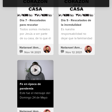
Día 7 - Rescatados
Día 5 - Rescatados de
para rescatar
la incredulidad
Todos somos invitados
Es nuestra
por Jesús a ser parte
responsabilidad no
de su casa, de lo que él
dejar que la familiaridad
está construyendo.
e incredulidad nos
saquen de todo lo que
Natanael Annacondia
Natanael Annacondia
Dios tiene para
Nov 14 2021
Nov 12 2021
nosotros.
Fe en época de
pandemia
Este fue el mensaje del
Domingo 24 de Mayo
Natanael Annacondia