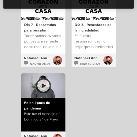
Día 7 - Rescatados
Día 5 - Rescatados de
para rescatar
la incredulidad
Todos somos invitados
Es nuestra
por Jesús a ser parte
responsabilidad no
de su casa, de lo que él
dejar que la familiaridad
está construyendo.
e incredulidad nos
saquen de todo lo que
Natanael Annacondia
Natanael Annacondia
Dios tiene para
Nov 14 2021
Nov 12 2021
nosotros.
Fe en época de
pandemia
Este fue el mensaje del
Domingo 24 de Mayo
Natanael Annacondia