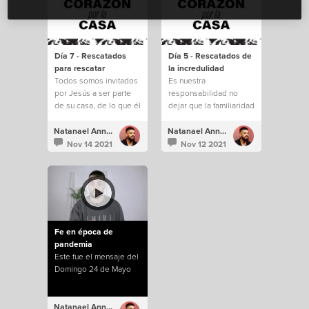
Día 7 - Rescatados
Día 5 - Rescatados de
para rescatar
la incredulidad
Todos somos invitados
Es nuestra
por Jesús a ser parte
responsabilidad no
de su casa, de lo que él
dejar que la familiaridad
está construyendo.
e incredulidad nos
saquen de todo lo que
Natanael Annacondia
Natanael Annacondia
Dios tiene para
Nov 14 2021
Nov 12 2021
nosotros.
Fe en época de
pandemia
Este fue el mensaje del
Domingo 24 de Mayo
Natanael Annacondia