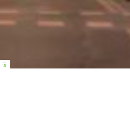
Somos una iglesia joven en espíritu e inclusiva que da
la bienvenida a todas las personas sin importar su
estilo de vida o trasfondo.
Amamos esta ciudad, a Dios y a las personas.
Queremos ser las manos y pies de Jesús para que
muchos puedan encontrar a Dios, vida, propósito y
esperanza, creando un ambiente en el que cualquier
persona pueda sentirse como en casa.