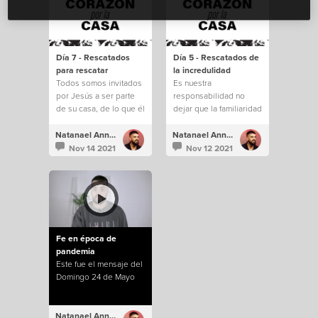
Día 7 - Rescatados
Día 5 - Rescatados de
para rescatar
la incredulidad
Todos somos invitados
Es nuestra
por Jesús a ser parte
responsabilidad no
de su casa, de lo que él
dejar que la familiaridad
está construyendo.
e incredulidad nos
saquen de todo lo que
Natanael Annacondia
Natanael Annacondia
Dios tiene para
Nov 14 2021
Nov 12 2021
nosotros.
Fe en época de
pandemia
Este fue el mensaje del
Domingo 24 de Mayo
Natanael Annacondia