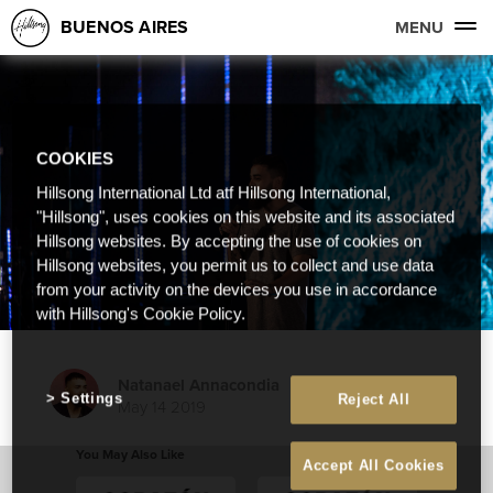
BUENOS AIRES
MENU
COOKIES
Hillsong International Ltd atf Hillsong International,
"Hillsong", uses cookies on this website and its associated
Hillsong websites. By accepting the use of cookies on
Hillsong websites, you permit us to collect and use data
from your activity on the devices you use in accordance
with Hillsong's Cookie Policy.
Natanael Annacondia
Settings
Reject All
May 14 2019
You May Also Like
Accept All Cookies