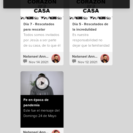
Día 7 - Rescatados
Día 5 - Rescatados de
para rescatar
la incredulidad
Todos somos invitados
Es nuestra
por Jesús a ser parte
responsabilidad no
de su casa, de lo que él
dejar que la familiaridad
está construyendo.
e incredulidad nos
saquen de todo lo que
Natanael Annacondia
Natanael Annacondia
Dios tiene para
Nov 14 2021
Nov 12 2021
nosotros.
Fe en época de
pandemia
Este fue el mensaje del
Domingo 24 de Mayo
Natanael Annacondia