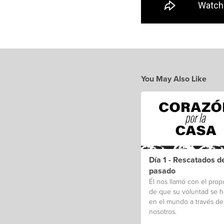
You May Also Like
Día 1 - Rescatados d
pasado
Él nos llamó con el prop
de que su voluntad se 
en el mundo a través de
nosotros.