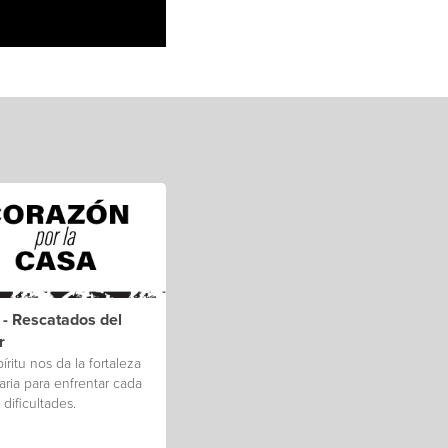
 - Rescatados del
r
íritu nos da la fortaleza
ria para enfrentar cada
 dificultades.