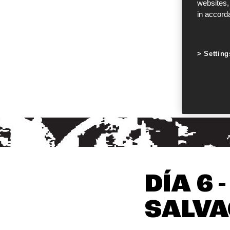
websites,
in accord
Setting
DÍA 6
SALVA