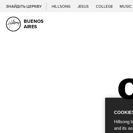
ЗНАЙДІТЬ ЦЕРКВУ
HILLSONG
JESUS
COLLEGE
MUSIC
BUENOS
AIRES
COOKIE
Hillsong I
and its a