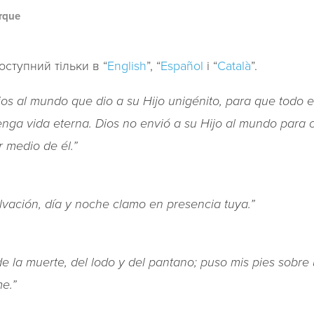
rque
оступний тільки в “
English
”, “
Español
і “
Català
”.
os al mundo que dio a su Hijo unigénito, para que todo e
tenga vida eterna. Dios no envió a su Hijo al mundo para
e él.”‬‬‬‬‬‬‬‬‬‬‬‬‬‬
ión, día y noche clamo en presencia tuya.”‬‬‬‬‬‬‬‬‬‬‬‬‬‬
de la muerte, del lodo y del pantano; puso mis pies sobre
‬‬‬‬‬