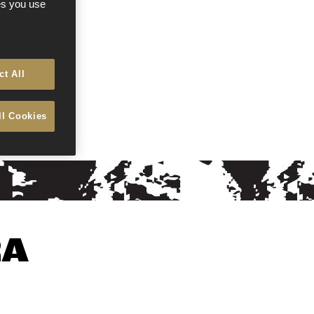
ces you use
ct All
ll Cookies
RA