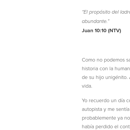
“El propósito del lad
abundante.”‬‬‬‬‬‬‬‬‬‬‬‬‬‬
Juan‬ ‭10:10‬ ‭(NTV)
Como no podemos salv
historia con la human
de su hijo unigénito.
vida.
Yo recuerdo un día c
autopista y me sentía
probablemente ya no
había perdido el cont