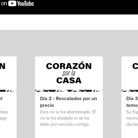
el
Día 2 - Rescatados por un
Día 3
precio
temo
ósito
Dios no te ha abandonado. Él
Su Esp
haga
no te ha olvidado ni se ha
necesa
dado por vencido contigo.
día las