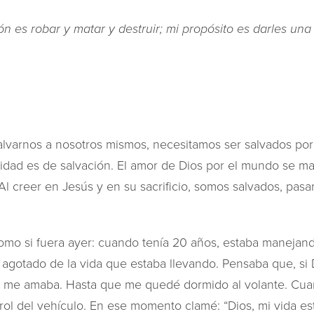
rón es robar y matar y destruir; mi propósito es darles una
arnos a nosotros mismos, necesitamos ser salvados por 
idad es de salvación. El amor de Dios por el mundo se man
 Al creer en Jesús y en su sacrificio, somos salvados, pas
omo si fuera ayer: cuando tenía 20 años, estaba manejand
 agotado de la vida que estaba llevando. Pensaba que, si D
 me amaba. Hasta que me quedé dormido al volante. Cua
rol del vehículo. En ese momento clamé: “Dios, mi vida es