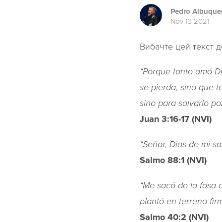
Pedro Albuque
Nov 13 2021
Вибачте цей текст д
“Porque tanto amó Di
se pierda, sino que 
sino para salvarlo por medio d
Juan‬ ‭3:16-17‬ ‭(NVI)
“Señor, Dios de mi salvac
Salmo‬ ‭88:1‬ ‭(NVI)‬‬
“Me sacó de la fosa 
plantó en terreno firme.”‬‬‬‬‬‬‬‬‬
Salmo‬ ‭40:2‬ ‭(NVI)