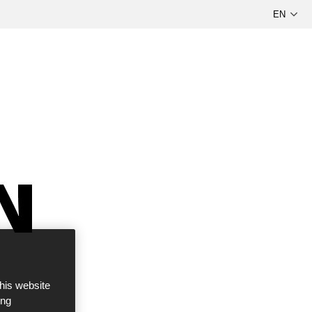
this website
ong