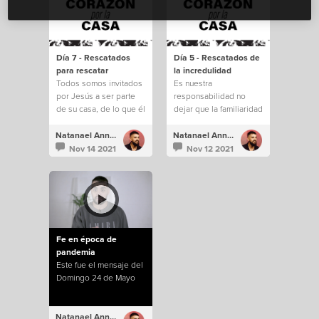
Día 7 - Rescatados
Día 5 - Rescatados de
para rescatar
la incredulidad
Todos somos invitados
Es nuestra
por Jesús a ser parte
responsabilidad no
de su casa, de lo que él
dejar que la familiaridad
está construyendo.
e incredulidad nos
saquen de todo lo que
Natanael Annacondia
Natanael Annacondia
Dios tiene para
Nov 14 2021
Nov 12 2021
nosotros.
Fe en época de
pandemia
Este fue el mensaje del
Domingo 24 de Mayo
Natanael Annacondia