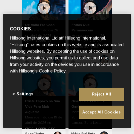
De Volta Pra Casa
Frutos Que
COOKIES
Mensagem do dia 26
Permanecem
de abril de 2026 no
Mensagem do dia 26
Hillsong International Ltd atf Hillsong International,
campus Zona Sul.
de abril de 2026 no
"Hillsong", uses cookies on this website and its associated
campus Zona Sul.
Hillsong websites. By accepting the use of cookies on
Ramon Lessa
Rafael Bitencourt
Hillsong websites, you permit us to collect and use data
Apr 26 2026
Apr 26 2026
from your activity on the devices you use in accordance
with Hillsong's Cookie Policy.
Settings
Reject All
Existe Espaço na Sua
Quando o "Perder" é
Vida Para Mais
Ganhar
Alguém?
Mensagem do dia 19 de
Accept All Cookies
Mensagem do dia 19 de
abril de 2026 no
abril de 2026 no
campus Zona Leste.
campus Zona Leste.
Gary Clarke
Mário Rui Boto