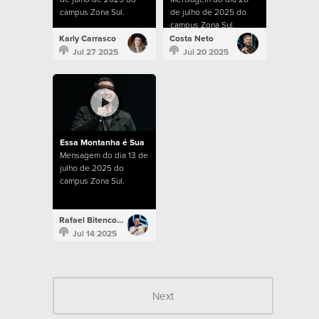
campus Zona Sul.
de julho de 2025 do
campus Zona Sul.
Karly Carrasco
Costa Neto
Jul 27 2025
Jul 20 2025
Essa Montanha é Sua
Mensagem do dia 13 de
julho de 2025 do
campus Zona Sul.
Rafael Bitencourt
Jul 14 2025
Next