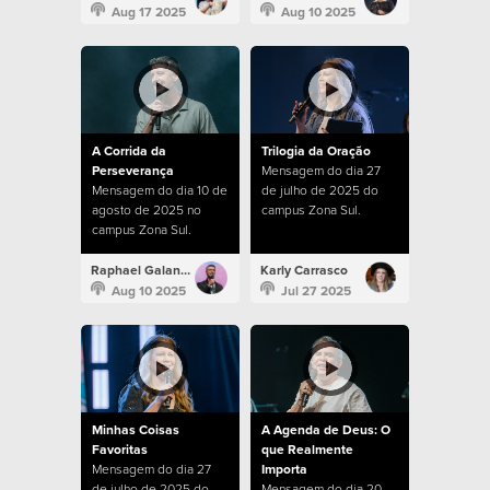
Aug 17 2025
Aug 10 2025
A Corrida da
Trilogia da Oração
Perseverança
Mensagem do dia 27
Mensagem do dia 10 de
de julho de 2025 do
agosto de 2025 no
campus Zona Sul.
campus Zona Sul.
Raphael Galante
Karly Carrasco
Aug 10 2025
Jul 27 2025
Minhas Coisas
A Agenda de Deus: O
Favoritas
que Realmente
Mensagem do dia 27
Importa
de julho de 2025 do
Mensagem do dia 20