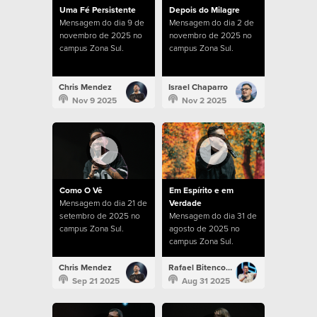
Uma Fé Persistente
Depois do Milagre
Mensagem do dia 9 de
Mensagem do dia 2 de
novembro de 2025 no
novembro de 2025 no
campus Zona Sul.
campus Zona Sul.
Chris Mendez
Israel Chaparro
Nov 9 2025
Nov 2 2025
Como O Vê
Em Espírito e em
Mensagem do dia 21 de
Verdade
setembro de 2025 no
Mensagem do dia 31 de
campus Zona Sul.
agosto de 2025 no
campus Zona Sul.
Chris Mendez
Rafael Bitencourt
Sep 21 2025
Aug 31 2025