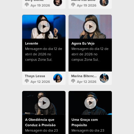
Apr 19 2026
Apr 19 2026
Levante
Agora Eu Vejo
Mensagem do dia 12 de
Mensagem do dia 12 de
abril de 2026 no
abril de 2026 no
campus Zona Sul.
campus Zona Sul.
Thays Lessa
Marina Bitencourt
Apr 12 2026
Apr 12 2026
A Obediência que
Uma Graça com
Conduz à Provisão
Propósito
Mensagem do dia 23
Mensagem do dia 23