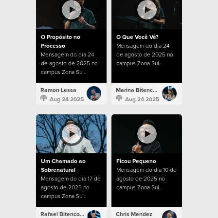
O Propósito no
O Que Você Vê?
Processo
Mensagem do dia 24
Mensagem do dia 24
de agosto de 2025 no
de agosto de 2025 no
campus Zona Sul.
campus Zona Sul.
Ramon Lessa
Marina Bitencourt
Aug 24 2025
Aug 24 2025
Um Chamado ao
Ficou Pequeno
Sobrenatural
Mensagem do dia 10 de
Mensagem do dia 17 de
agosto de 2025 no
agosto de 2025 no
campus Zona Sul.
campus Zona Sul.
Rafael Bitencourt
Chris Mendez