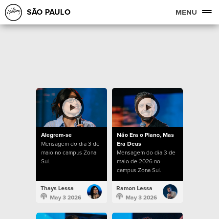
SÃO PAULO
MENU
Alegrem-se
Não Era o Plano, Mas
Mensagem do dia 3 de
Era Deus
maio no campus Zona
Mensagem do dia 3 de
Sul.
maio de 2026 no
campus Zona Sul.
Thays Lessa
Ramon Lessa
May 3 2026
May 3 2026