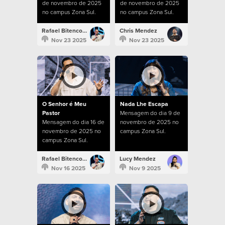
de novembro de 2025
de novembro de 2025
no campus Zona Sul.
no campus Zona Sul.
Rafael Bitencourt
Chris Mendez
Nov 23 2025
Nov 23 2025
O Senhor é Meu
Nada Lhe Escapa
Pastor
Mensagem do dia 9 de
Mensagem do dia 16 de
novembro de 2025 no
novembro de 2025 no
campus Zona Sul.
campus Zona Sul.
Rafael Bitencourt
Lucy Mendez
Nov 16 2025
Nov 9 2025