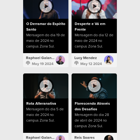
O Derramar do Espírito
Desperte e Vá em
Santo
Frente
Mensagem do dia 19 de
Mensagem do dia 12 de
maio de 2024 no
maio de 2024 no
campus Zona Sul.
campus Zona Sul.
Raphael Galante
Lucy Mendez
May 19 2024
May 12 2024
Rota Alteranativa
Florescendo Através
Mensagem do dia 5 de
dos Desafios
maio de 2024 no
Mensagem do dia 28
campus Zona Sul.
de abril de 2024 no
campus Zona Sul.
Raphael Galante
Reis Soares