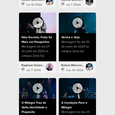
Jul 14 2024
Jul 7 2024
Não Desista, Falta Só
Venha e Veja
Mais um Pouquinho
Mensagem do dia 30
Mensagem do dia 07
de junho de 2024 no
de julho de 2024 no
campus Zona Sul.
campus Zona Sul.
Raphael Galante
Rafael Bitencourt
Jul 7 2024
Jun 30 2024
O Milagre Traz de
A Condição Para o
Volta Identidade e
Milagre
Propósito
Mensagem do dia 23