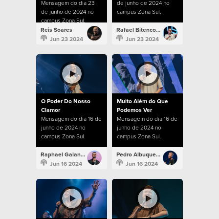
Mensagem do dia 23
de junho de 2024 no
de junho de 2024 no
campus Zona Sul.
campus Zona Sul.
Reis Soares
Rafael Bitencourt
Jun 23 2024
Jun 23 2024
O Poder Do Nosso
Muito Além do Que
Clamor
Podemos Ver
Mensagem do dia 16 de
Mensagem do dia 16 de
junho de 2024 no
junho de 2024 no
campus Zona Sul.
campus Zona Sul.
Raphael Galante
Pedro Albuquerque
Jun 16 2024
Jun 16 2024