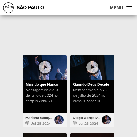
SÃO PAULO
MENU
Mais do que Nunca
Quando Deus Decide
Mensagem do dia 28
Mensagem do dia 28
de julho de 2024 no
de julho de 2024 no
campus Zona Sul.
campus Zona Sul.
Mariana Gonçalves
Diogo Gonçalves
Jul 28 2024
Jul 28 2024