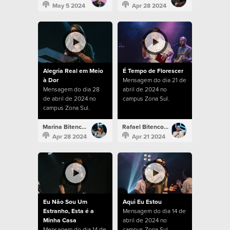
May 5 2024
Apr 28 2024
Alegria Real em Meio
É Tempo de Florescer
à Dor
Mensagem do dia 21 de
Mensagem do dia 28
abril de 2024 no
de abril de 2024 no
campus Zona Sul.
campus Zona Sul.
Marina Bitencourt
Rafael Bitencourt
Apr 28 2024
Apr 21 2024
Eu Não Sou Um
Aqui Eu Estou
Estranho, Esta é a
Mensagem do dia 14 de
Minha Casa
abril de 2024 no
Mensagem do dia 14 de
campus Zona Sul.