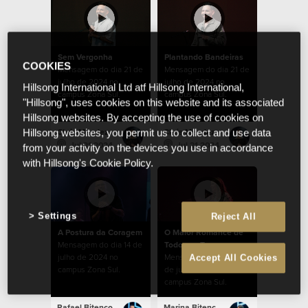
Sem Vergonha
Plantando Bandeiras
COOKIES
Mensagem do dia 21 de
Mensagem do dia 21 de
julho de 2024 no
julho de 2024 no
Hillsong International Ltd atf Hillsong International,
campus Zona Sul.
campus Zona Sul.
"Hillsong", uses cookies on this website and its associated
Hillsong websites. By accepting the use of cookies on
Chris Mendez
Chris Mendez
Hillsong websites, you permit us to collect and use data
Jul 21 2024
Jul 21 2024
from your activity on the devices you use in accordance
with Hillsong's Cookie Policy.
Settings
Reject All
A Postura da Coragem
O Maior Romance de
Mensagem do dia 14 de
Todos os Tempos
julho de 2024 no
Mensagem do dia 07
Accept All Cookies
campus Zona Sul.
de julho de 2024 no
campus Zona Sul.
Rafael Bitencourt
Marina Bitencourt