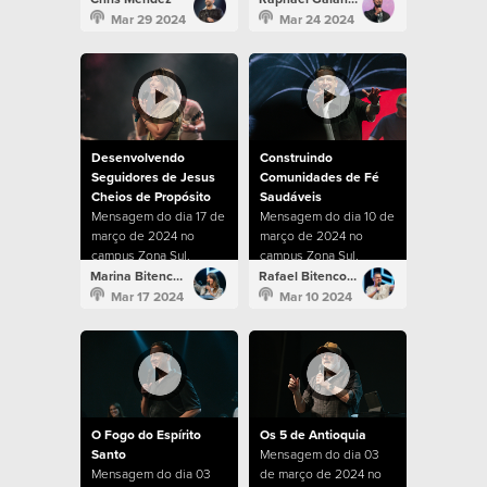
Mar 29 2024
Mar 24 2024
Desenvolvendo
Construindo
Seguidores de Jesus
Comunidades de Fé
Cheios de Propósito
Saudáveis
Mensagem do dia 17 de
Mensagem do dia 10 de
março de 2024 no
março de 2024 no
campus Zona Sul.
campus Zona Sul.
Marina Bitencourt
Rafael Bitencourt
Mar 17 2024
Mar 10 2024
O Fogo do Espírito
Os 5 de Antioquia
Santo
Mensagem do dia 03
Mensagem do dia 03
de março de 2024 no