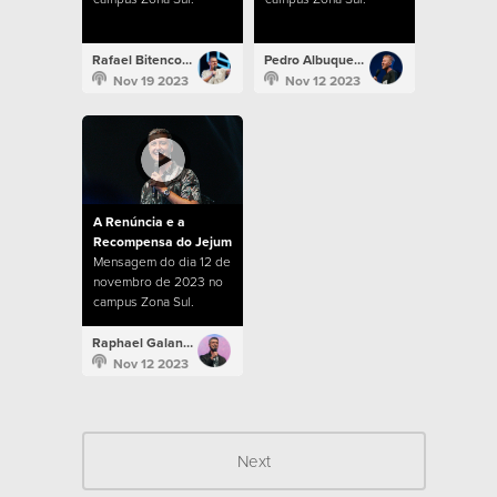
Rafael Bitencourt
Pedro Albuquerque
Nov 19 2023
Nov 12 2023
A Renúncia e a
Recompensa do Jejum
Mensagem do dia 12 de
novembro de 2023 no
campus Zona Sul.
Raphael Galante
Nov 12 2023
Next