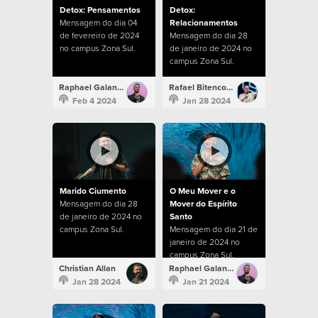
Detox: Pensamentos
Detox:
Mensagem do dia 04
Relacionamentos
de fevereiro de 2024
Mensagem do dia 28
no campus Zona Sul.
de janeiro de 2024 no
campus Zona Sul.
Raphael Galante
Rafael Bitencourt
Feb 4 2024
Jan 28 2024
Marido Ciumento
O Meu Mover e o
Mensagem do dia 28
Mover do Espírito
de janeiro de 2024 no
Santo
campus Zona Sul.
Mensagem do dia 21 de
janeiro de 2024 no
campus Zona Sul.
Christian Allan
Raphael Galante
Jan 28 2024
Jan 21 2024