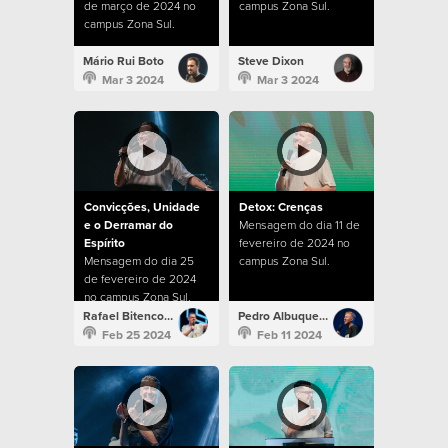
de março de 2024 no
campus Zona Sul.
campus Zona Sul.
Mário Rui Boto
Steve Dixon
Mar 3 2024
Mar 3 2024
Convicções, Unidade
Detox: Crenças
e o Derramar do
Mensagem do dia 11 de
Espírito
fevereiro de 2024 no
Mensagem do dia 25
campus Zona Sul.
de fevereiro de 2024
no campus Zona Sul.
Rafael Bitencourt
Pedro Albuquerque
Feb 25 2024
Feb 11 2024