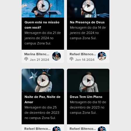
Quem está na missão
Na Presença de Deus
com você?
Mensagem do dia 14 de
Mensagem do dia 21 de
janeiro de 2024 no
janeiro de 2024 no
campus Zona Sul.
campus Zona Sul.
Marina Bitencourt
Rafael Bitencourt
Jan 21 2024
Jan 14 2024
Noite de Paz, Noite de
Deus Tem Um Plano
Amor
Mensagem do dia 10 de
Mensagem do dia 25
dezembro de 2023 no
de dezembro de 2023
campus Zona Sul.
no campus Zona Sul.
Rafael Bitencourt
Rafael Bitencourt