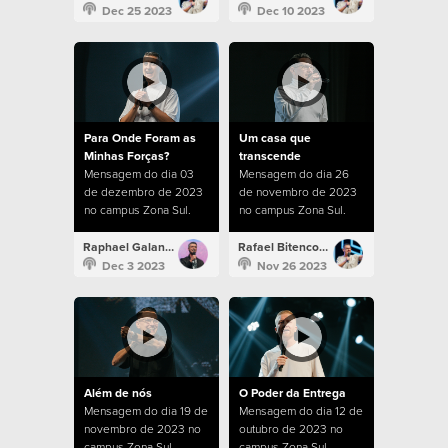
Dec 25 2023
Dec 10 2023
Para Onde Foram as
Um casa que
Minhas Forças?
transcende
Mensagem do dia 03
Mensagem do dia 26
de dezembro de 2023
de novembro de 2023
no campus Zona Sul.
no campus Zona Sul.
Raphael Galante
Rafael Bitencourt
Dec 3 2023
Nov 26 2023
Além de nós
O Poder da Entrega
Mensagem do dia 19 de
Mensagem do dia 12 de
novembro de 2023 no
outubro de 2023 no
campus Zona Sul.
campus Zona Sul.