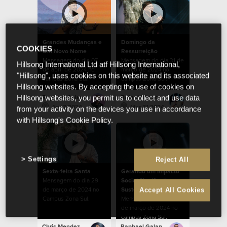
Grandes Mudanças e
Domingo da
COOKIES
Um Novo Nome
Ressurreição
Mensagem do dia 07
Mensagem do dia 31 de
Hillsong International Ltd atf Hillsong International,
de abril de 2024 no
março de 2024 no
"Hillsong", uses cookies on this website and its associated
campus Zona Sul.
campus Zona Sul.
Hillsong websites. By accepting the use of cookies on
Raphael Galante
Rafael Bitencourt
Hillsong websites, you permit us to collect and use data
Apr 7 2024
Mar 31 2024
from your activity on the devices you use in accordance
with Hillsong's Cookie Policy.
Settings
Reject All
Sexta-feira Santa
Gerando um Impacto
Mensagem do dia 29
Social Significativo e
de março de 2024 no
Sustentável
Accept All Cookies
Campus Zona Sul.
Mensagem do dia 24
de março de 2024 no
campus Zona Sul.
Chris Mendez
Raphael Galante