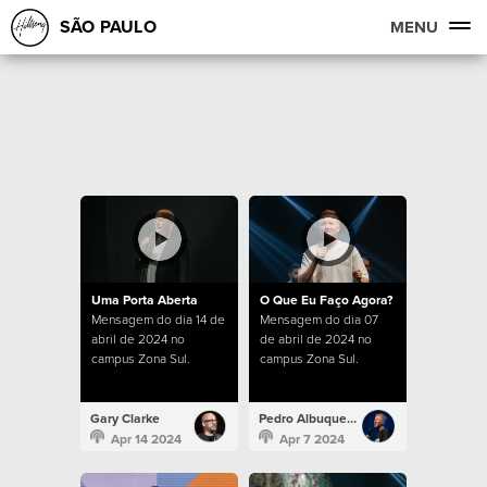
SÃO PAULO
MENU
Uma Porta Aberta
O Que Eu Faço Agora?
Mensagem do dia 14 de
Mensagem do dia 07
abril de 2024 no
de abril de 2024 no
campus Zona Sul.
campus Zona Sul.
Gary Clarke
Pedro Albuquerque
Apr 14 2024
Apr 7 2024