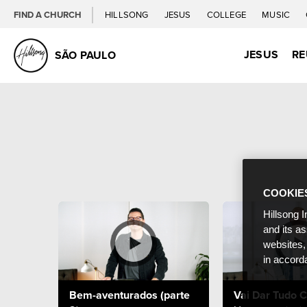
FIND A CHURCH
HILLSONG
JESUS
COLLEGE
MUSIC
JESUS
RE
SÃO PAULO
COOKIE
Hillsong I
and its a
websites,
in accord
Bem-aventurados (parte
Vai Dar Tudo C