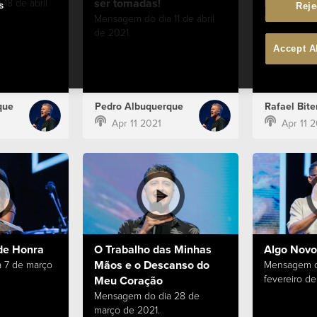
ser tomadas!
18 de abril
Mensagem do
s
Reje
de 2021.
Mensagem do dia 11 de abril
de 2021.
Accept A
que
Pedro Albuquerque
Rafael Bite
Apr 11 2021
Apr 11 
de Honra
O Trabalho das Minhas
Algo Novo
Mãos e o Descanso do
 7 de março
Mensagem d
fevereiro de
Meu Coração
Mensagem do dia 28 de
março de 2021.