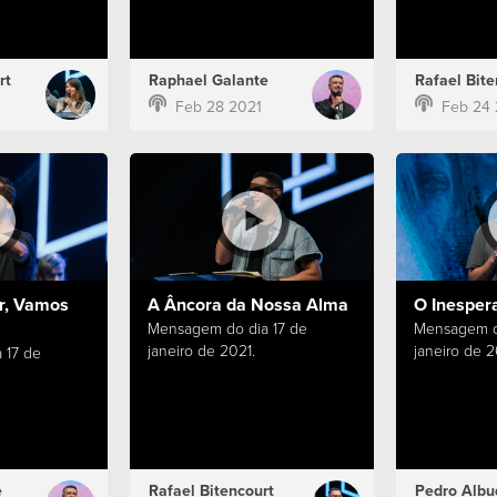
rt
Raphael Galante
Rafael Bite
Feb 28 2021
Feb 24 
r, Vamos
A Âncora da Nossa Alma
O Inesper
Mensagem do dia 17 de
Mensagem d
janeiro de 2021.
janeiro de 2
 17 de
e
Rafael Bitencourt
Pedro Albu