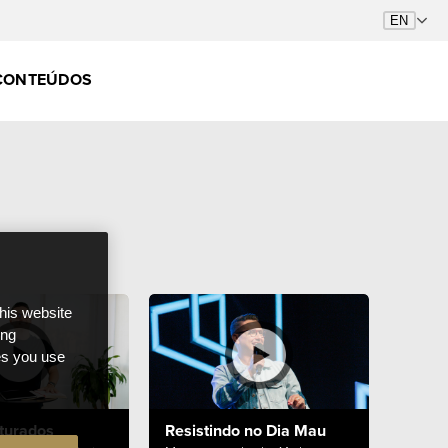
CONTEÚDOS
this website
ong
ces you use
turados
Resistindo no Dia Mau