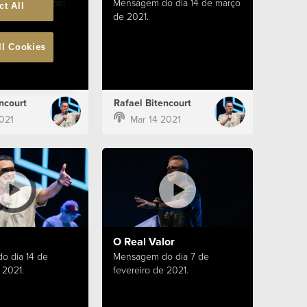
 dia 11 de abril
Mensagem do dia 14 de março
ct All
de 2021.
ll Cookies
ncourt
Rafael Bitencourt
2021
Mar 14 2021
O Real Valor
o dia 14 de
Mensagem do dia 7 de
 2021.
fevereiro de 2021.