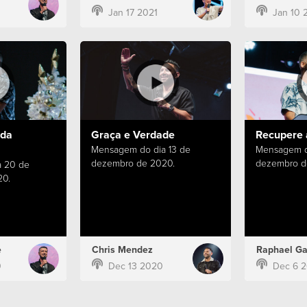
Jan 17 2021
Jan 10 
 da
Graça e Verdade
Recupere 
Mensagem do dia 13 de
Mensagem d
dezembro de 2020.
dezembro d
 20 de
20.
e
Chris Mendez
Raphael Ga
0
Dec 13 2020
Dec 6 