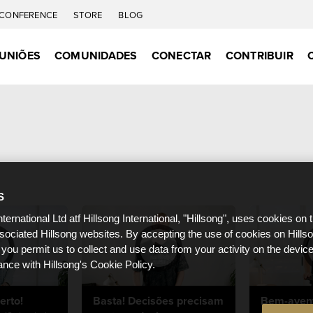
CONFERENCE
STORE
BLOG
UNIÕES
COMUNIDADES
CONECTAR
CONTRIBUIR
S
nternational Ltd atf Hillsong International, "Hillsong", uses cookies on 
ssociated Hillsong websites. By accepting the use of cookies on Hills
 you permit us to collect and use data from your activity on the devi
ance with Hillsong's Cookie Policy.
erto!
Basta! Decisões precisam
Bem-aven