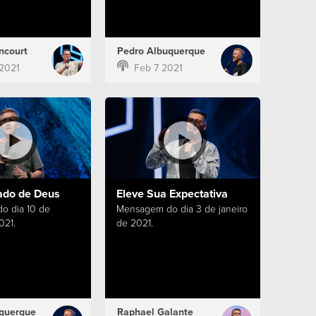
ncourt
Pedro Albuquerque
2021
Feb 7 2021
ado de Deus
Eleve Sua Expectativa
o dia 10 de
Mensagem do dia 3 de janeiro
021.
de 2021.
querque
Raphael Galante