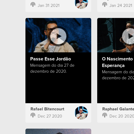
Jan 31 2021
Jan 24 2021
Passe Esse Jordão
O Nascimento
Esperança
Mensagem do dia 27 de
dezembro de 2020.
Mensagem do dia
dezembro de 20
Rafael Bitencourt
Raphael Galant
Dec 27 2020
Dec 20 202