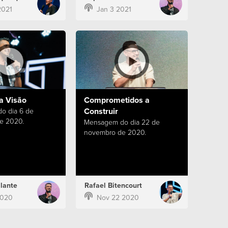
2021
Jan 3 2021
a Visão
Comprometidos a
Construir
o dia 6 de
e 2020.
Mensagem do dia 22 de
novembro de 2020.
lante
Rafael Bitencourt
2020
Nov 22 2020