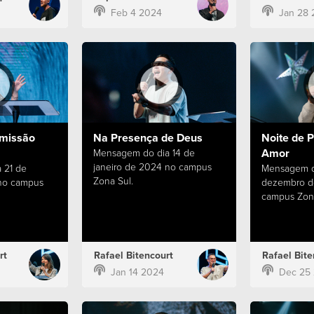
Feb 4 2024
Jan 28 
missão
Na Presença de Deus
Noite de P
Amor
Mensagem do dia 14 de
janeiro de 2024 no campus
 21 de
Mensagem d
Zona Sul.
 no campus
dezembro d
campus Zona
rt
Rafael Bitencourt
Rafael Bite
Jan 14 2024
Dec 25