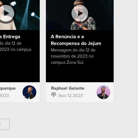
a Entrega
A Renúncia e a
Recompensa do Jejum
o dia 12 de
 2023 no campus
Mensagem do dia 12 de
novembro de 2023 no
campus Zona Sul.
querque
Raphael Galante
2023
Nov 12 2023
t