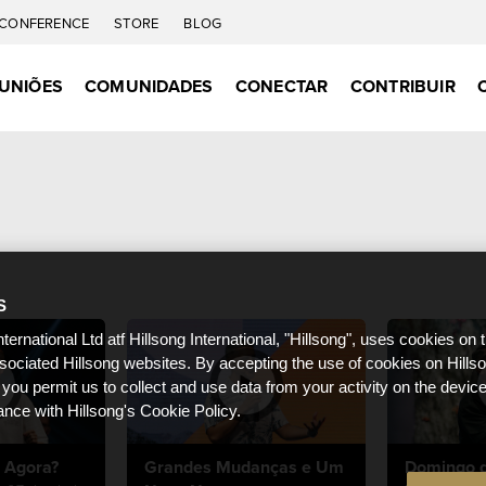
CONFERENCE
STORE
BLOG
UNIÕES
COMUNIDADES
CONECTAR
CONTRIBUIR
S
nternational Ltd atf Hillsong International, "Hillsong", uses cookies on 
ssociated Hillsong websites. By accepting the use of cookies on Hills
 you permit us to collect and use data from your activity on the devi
ance with Hillsong's Cookie Policy.
 Agora?
Grandes Mudanças e Um
Domingo d