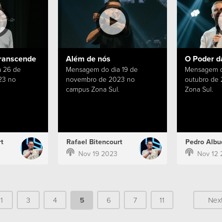
ranscende
Além de nós
O Poder d
 26 de
Mensagem do dia 19 de
Mensagem d
23 no
novembro de 2023 no
outubro de
.
campus Zona Sul.
Zona Sul.
t
Rafael Bitencourt
Pedro Albu
Nov 19 2023
Nov 12 
1
3
4
5
6
7
11
Nex