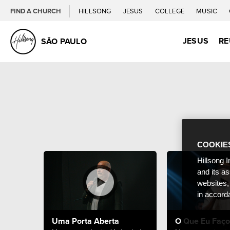
FIND A CHURCH
HILLSONG
JESUS
COLLEGE
MUSIC
JESUS
RE
SÃO PAULO
COOKIE
Hillsong I
and its a
websites,
in accord
Uma Porta Aberta
O Que Eu Faço