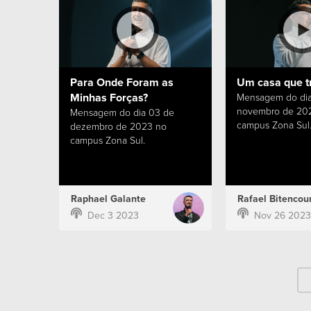
Para Onde Foram as
Um casa que t
Minhas Forças?
Mensagem do dia
novembro de 20
Mensagem do dia 03 de
campus Zona Sul
dezembro de 2023 no
campus Zona Sul.
Raphael Galante
Rafael Bitencour
Dec 3 2023
Nov 26 2023