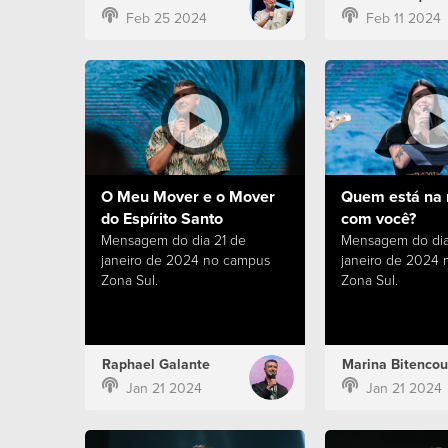
Feb 25 2024
Feb 11 2024
O Meu Mover e o Mover
Quem está na 
do Espírito Santo
com você?
Mensagem do dia 21 de
Mensagem do dia
janeiro de 2024 no campus
janeiro de 2024
Zona Sul.
Zona Sul.
Raphael Galante
Marina Bitencou
Jan 21 2024
Jan 21 2024