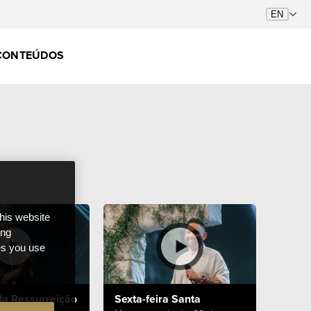
CONTEÚDOS
this website
ong
ces you use
a Ressurreição
Sexta-feira Santa