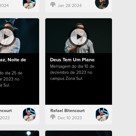
2024
Jan 28 2024
az, Noite de
Deus Tem Um Plano
Mensagem do dia 10 de
dezembro de 2023 no
o dia 25 de
campus Zona Sul.
e 2023 no
 Sul.
ncourt
Rafael Bitencourt
 2023
Dec 10 2023