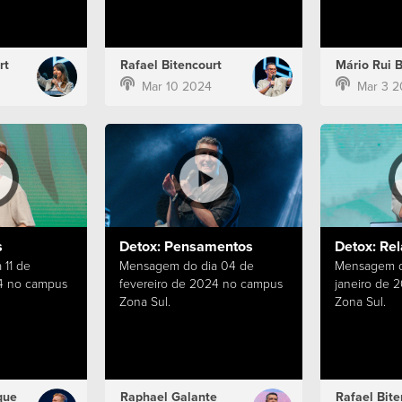
rt
Rafael Bitencourt
Mário Rui 
Mar 10 2024
Mar 3 2
s
Detox: Pensamentos
Detox: Re
11 de
Mensagem do dia 04 de
Mensagem d
24 no campus
fevereiro de 2024 no campus
janeiro de 
Zona Sul.
Zona Sul.
que
Raphael Galante
Rafael Bite