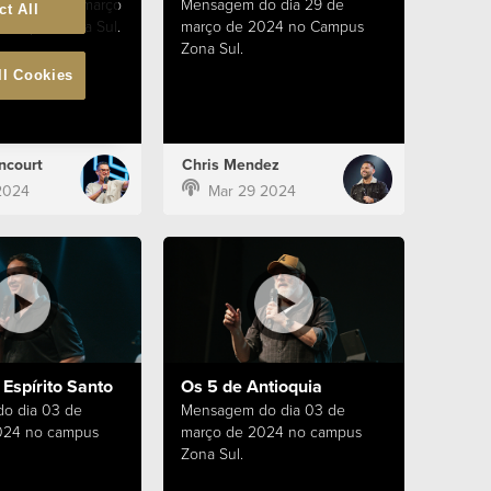
o dia 31 de março
Mensagem do dia 29 de
ct All
campus Zona Sul.
março de 2024 no Campus
Zona Sul.
ll Cookies
ncourt
Chris Mendez
2024
Mar 29 2024
Espírito Santo
Os 5 de Antioquia
o dia 03 de
Mensagem do dia 03 de
024 no campus
março de 2024 no campus
Zona Sul.