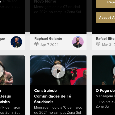
Novo Nome
07 de abril
Mensagem d
s
Reje
us Zona Sul.
de 2024 no 
Mensagem do dia 07 de abril
de 2024 no campus Zona Sul.
Accept A
que
Raphael Galante
Rafael Bite
Apr 7 2024
Mar 31 
o
Construindo
O Fogo do 
 Jesus
Comunidades de Fé
Mensagem d
março de 2
ósito
Saudáveis
Zona Sul.
 17 de março
Mensagem do dia 10 de março
us Zona Sul.
de 2024 no campus Zona Sul.