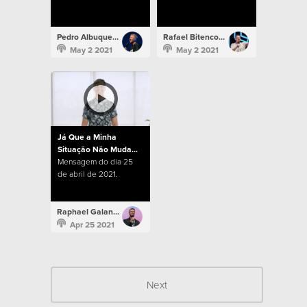
Pedro Albuquerque
Rafael Bitencourt
May 2 2021
May 2 2021
Já Que a Minha
Situação Não Muda...
Mensagem do dia 25
de abril de 2021.
Raphael Galante
Apr 25 2021
Next