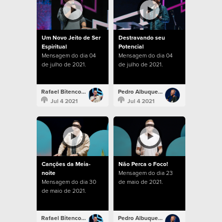
Um Novo Jeito de Ser
Destravando seu
Espiritual
Potencial
Mensagem do dia 04
Mensagem do dia 04
de julho de 2021.
de julho de 2021.
Rafael Bitencourt
Pedro Albuquerque
Jul 4 2021
Jul 4 2021
Canções da Meia-
Não Perca o Foco!
noite
Mensagem do dia 23
Mensagem do dia 30
de maio de 2021.
de maio de 2021.
Rafael Bitencourt
Pedro Albuquerque