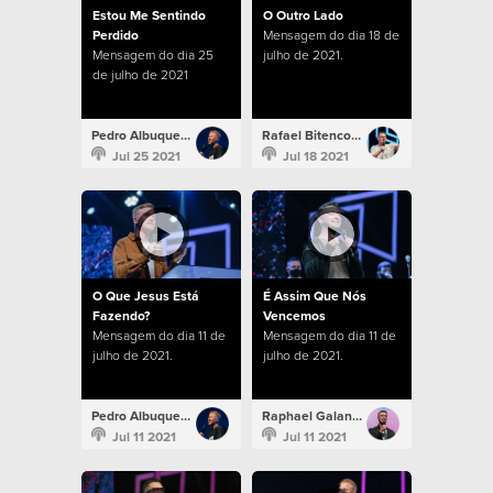
Estou Me Sentindo
O Outro Lado
Perdido
Mensagem do dia 18 de
Mensagem do dia 25
julho de 2021.
de julho de 2021
Pedro Albuquerque
Rafael Bitencourt
Jul 25 2021
Jul 18 2021
O Que Jesus Está
É Assim Que Nós
Fazendo?
Vencemos
Mensagem do dia 11 de
Mensagem do dia 11 de
julho de 2021.
julho de 2021.
Pedro Albuquerque
Raphael Galante
Jul 11 2021
Jul 11 2021