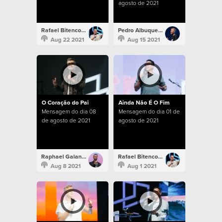
agosto de 2021
Rafael Bitencourt
Pedro Albuquerque
Aug 22 2021
Aug 15 2021
O Coração do Pai
Ainda Não É O Fim
Mensagem do dia 08
Mensagem do dia 01 de
de agosto de 2021
agosto de 2021
Raphael Galante
Rafael Bitencourt
Aug 8 2021
Aug 1 2021