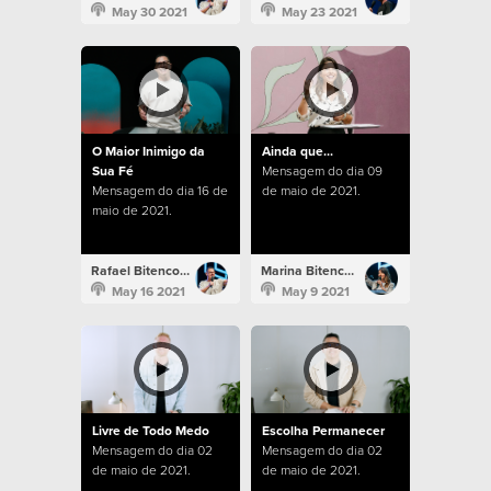
May 30 2021
May 23 2021
O Maior Inimigo da
Ainda que...
Sua Fé
Mensagem do dia 09
Mensagem do dia 16 de
de maio de 2021.
maio de 2021.
Rafael Bitencourt
Marina Bitencourt
May 16 2021
May 9 2021
Livre de Todo Medo
Escolha Permanecer
Mensagem do dia 02
Mensagem do dia 02
de maio de 2021.
de maio de 2021.