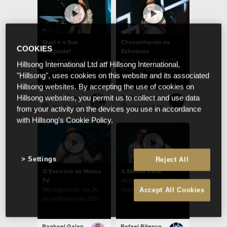
Qual é a Sua
Chacoalhando as
COOKIES
Resposta?
Estruturas
Mensagem do dia 3 de
Mensagem do dia 26
Hillsong International Ltd atf Hillsong International,
outubro de 2021
de setembro de 2021
"Hillsong", uses cookies on this website and its associated
Hillsong websites. By accepting the use of cookies on
Marina Bitencourt
Pedro Albuquerque
Hillsong websites, you permit us to collect and use data
Oct 3 2021
Sep 26 2021
from your activity on the devices you use in accordance
with Hillsong's Cookie Policy.
Settings
Reject All
O Exercício da Nossa
A Melhor Parte
Fé
Mensagem do dia 19 de
Mensagem do dia 26
Setembro de 2021
Accept All Cookies
de setembro de 2021
Raphael Galante
Rafael Bitencourt