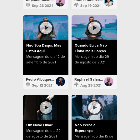
Sep 26 2021
Sep 19 2021
Não Sou Daqui, Mas
Quando Eu Já Não
Estou Aqui
Tinha Mais Forças
Mensagem do dia 12 de
Mensagem do dia 29
setembro de 2021
de agosto de 2021
Pedro Albuquerque
Raphael Galante
Sep 12 2021
Aug 29 2021
Um Novo Olhar
Não Perca a
Mensagem do dia 22
Esperança
de agosto de 2021
Mensagem do dia 15 de