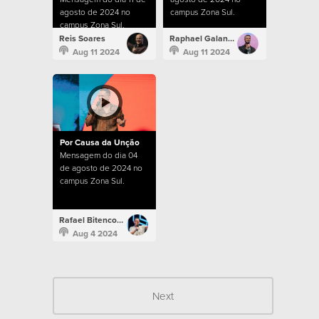
agosto de 2024 no
campus Zona Sul.
campus Zona Sul.
Reis Soares
Raphael Galante
Aug 11 2024
Aug 11 2024
Por Causa da Unção
Mensagem do dia 04
de agosto de 2024 no
campus Zona Sul.
Rafael Bitencourt
Aug 4 2024
Next