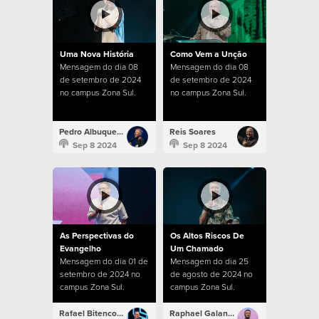
Uma Nova História
Como Vem a Unção
Mensagem do dia 08
Mensagem do dia 08
de setembro de 2024
de setembro de 2024
no campus Zona Sul.
no campus Zona Sul.
Pedro Albuquerque
Reis Soares
Sep 8 2024
Sep 8 2024
As Perspectivas do
Os Altos Riscos De
Evangelho
Um Chamado
Mensagem do dia 01 de
Mensagem do dia 25
setembro de 2024 no
de agosto de 2024 no
campus Zona Sul.
campus Zona Sul.
Rafael Bitencourt
Raphael Galante