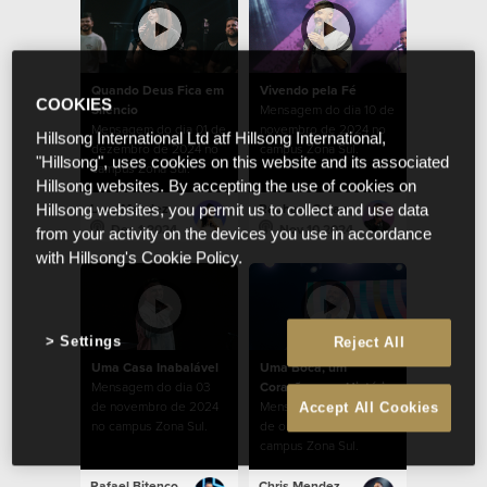
Quando Deus Fica em
Vivendo pela Fé
COOKIES
Silêncio
Mensagem do dia 10 de
Mensagem do dia 01 de
novembro de 2024 no
Hillsong International Ltd atf Hillsong International,
dezembro de 2024 no
campus Zona Sul.
"Hillsong", uses cookies on this website and its associated
campus Zona Sul.
Hillsong websites. By accepting the use of cookies on
Lucy Mendez
Raphael Galante
Hillsong websites, you permit us to collect and use data
Dec 1 2024
Nov 10 2024
from your activity on the devices you use in accordance
with Hillsong's Cookie Policy.
Settings
Reject All
Uma Casa Inabalável
Uma Boca, um
Mensagem do dia 03
Coração, uma História
de novembro de 2024
Mensagem do dia 27
Accept All Cookies
no campus Zona Sul.
de outubro de 2024 no
campus Zona Sul.
Rafael Bitencourt
Chris Mendez