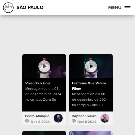
SÃO PAULO
MENU
Vivendo o Hoje
Histórias Que Valem
Mensagem do dia 08
Filme
de dezembro de 2024
Mensagem do dia 08
no campus Zona Sul.
de dezembro de 2024
no campus Zona Sul.
Pedro Albuquerque
Raphael Galante
Dec 8 2024
Dec 8 2024