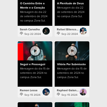
O Caminho Entre a
A Plenitude de Deus
Mente e o Coração
Mensagem do dia 22
Mensagem do dia 22
de setembro de 2024
de setembro de 2024
no campus Zona Sul.
no campus Zona Sul.
Sarah Carvalho
Rafael Bitencourt
Sep 22 2024
Sep 22 2024
Seguir e Prosseguir
Vitória Por Submissão
Mensagem do dia 15 de
Mensagem do dia 15 de
setembro de 2024 no
setembro de 2024 no
campus Zona Sul.
campus Zona Sul.
Ramon Lessa
Raphael Galante
Sep 15 2024
Sep 15 2024