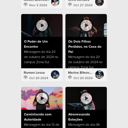
Nov 3 2024
Oct 27 2024
O Poder de Um
Os Dois Filhos
Encontro
Perdidos, na Casa do
Mensagem do dia 20
Pai
de outubro de 2024 no
Mensagem do dia 20
campus Zona Sul.
de outubro de 2024 no
campus Zona Sul.
Ramon Lessa
Marina Bitencourt
Oct 20 2024
Oct 20 2024
Caminhando com
Atravessando
Autoridade
Estações
Mensagem do dia 13 de
Mensagem do dia 06