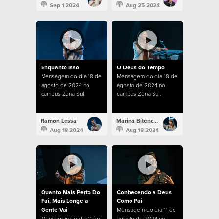
Sep 1 2024
Aug 25 2024
Enquanto Isso
O Deus do Tempo
Mensagem do dia 18 de
Mensagem do dia 18 de
agosto de 2024 no
agosto de 2024 no
campus Zona Sul.
campus Zona Sul.
Ramon Lessa
Marina Bitencourt
Aug 18 2024
Aug 18 2024
Quanto Mais Perto Do
Conhecendo a Deus
Pai, Mais Longe a
Como Pai
Gente Vai
Mensagem do dia 11 de
Mensagem do dia 11 de
agosto de 2024 no