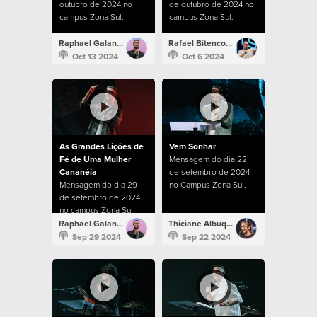
outubro de 2024 no
de outubro de 2024 no
campus Zona Sul.
campus Zona Sul.
Raphael Galante
Rafael Bitencourt
Oct 13 2024
Oct 6 2024
As Grandes Lições de
Vem Sonhar
Fé de Uma Mulher
Mensagem do dia 22
Cananéia
de setembro de 2024
Mensagem do dia 29
no Campus Zona Sul.
de setembro de 2024
no campus Zona Sul.
Raphael Galante
Thiciane Albuquerque
Sep 29 2024
Sep 22 2024