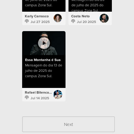
campus Zona Sul.
de julho de 2025 do
campus Zona Sul.
Karly Carrasco
Costa Neto
Jul 27 2025
Jul 20 2025
Essa Montanha é Sua
Mensagem do dia 13 de
julho de 2025 do
campus Zona Sul.
Rafael Bitencourt
Jul 14 2025
Next