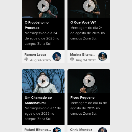
O Propósito no
O Que Você Vê?
Processo
Mensagem do dia 24
Mensagem do dia 24
de agosto de 2025 no
de agosto de 2025 no
campus Zona Sul.
campus Zona Sul.
Ramon Lessa
Marina Bitencourt
Aug 24 2025
Aug 24 2025
Um Chamado ao
Ficou Pequeno
Sobrenatural
Mensagem do dia 10 de
Mensagem do dia 17 de
agosto de 2025 no
agosto de 2025 no
campus Zona Sul.
campus Zona Sul.
Rafael Bitencourt
Chris Mendez