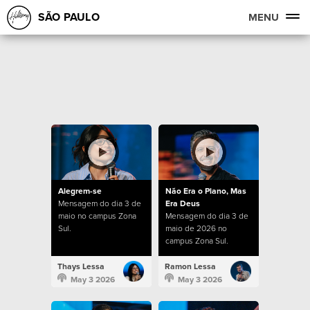
SÃO PAULO
MENU
Alegrem-se
Não Era o Plano, Mas
Mensagem do dia 3 de
Era Deus
maio no campus Zona
Mensagem do dia 3 de
Sul.
maio de 2026 no
campus Zona Sul.
Thays Lessa
Ramon Lessa
May 3 2026
May 3 2026