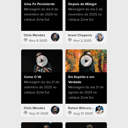
Uma Fé Persistente
Depois do Milagre
Mensagem do dia 9 de
Mensagem do dia 2 de
novembro de 2025 no
novembro de 2025 no
campus Zona Sul.
campus Zona Sul.
Chris Mendez
Israel Chaparro
Nov 9 2025
Nov 2 2025
Como O Vê
Em Espírito e em
Mensagem do dia 21 de
Verdade
setembro de 2025 no
Mensagem do dia 31 de
campus Zona Sul.
agosto de 2025 no
campus Zona Sul.
Chris Mendez
Rafael Bitencourt
Sep 21 2025
Aug 31 2025