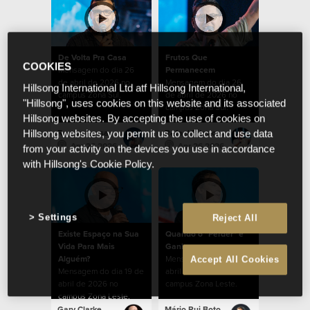
De Volta Pra Casa
Frutos Que
COOKIES
Mensagem do dia 26
Permanecem
de abril de 2026 no
Mensagem do dia 26
Hillsong International Ltd atf Hillsong International,
campus Zona Sul.
de abril de 2026 no
"Hillsong", uses cookies on this website and its associated
campus Zona Sul.
Hillsong websites. By accepting the use of cookies on
Ramon Lessa
Rafael Bitencourt
Hillsong websites, you permit us to collect and use data
Apr 26 2026
Apr 26 2026
from your activity on the devices you use in accordance
with Hillsong's Cookie Policy.
Settings
Reject All
Existe Espaço na Sua
Quando o "Perder" é
Vida Para Mais
Ganhar
Alguém?
Mensagem do dia 19 de
Accept All Cookies
Mensagem do dia 19 de
abril de 2026 no
abril de 2026 no
campus Zona Leste.
campus Zona Leste.
Gary Clarke
Mário Rui Boto