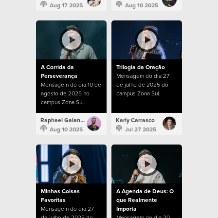
Aug 17 2025
Aug 10 2025
A Corrida da
Trilogia da Oração
Perseverança
Mensagem do dia 27
Mensagem do dia 10 de
de julho de 2025 do
agosto de 2025 no
campus Zona Sul.
campus Zona Sul.
Raphael Galante
Karly Carrasco
Aug 10 2025
Jul 27 2025
Minhas Coisas
A Agenda de Deus: O
Favoritas
que Realmente
Mensagem do dia 27
Importa
de julho de 2025 do
Mensagem do dia 20