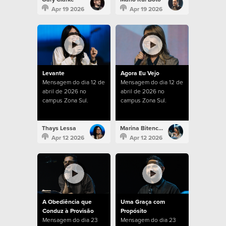
Apr 19 2026
Apr 19 2026
Levante
Agora Eu Vejo
Mensagem do dia 12 de
Mensagem do dia 12 de
abril de 2026 no
abril de 2026 no
campus Zona Sul.
campus Zona Sul.
Thays Lessa
Marina Bitencourt
Apr 12 2026
Apr 12 2026
A Obediência que
Uma Graça com
Conduz à Provisão
Propósito
Mensagem do dia 23
Mensagem do dia 23