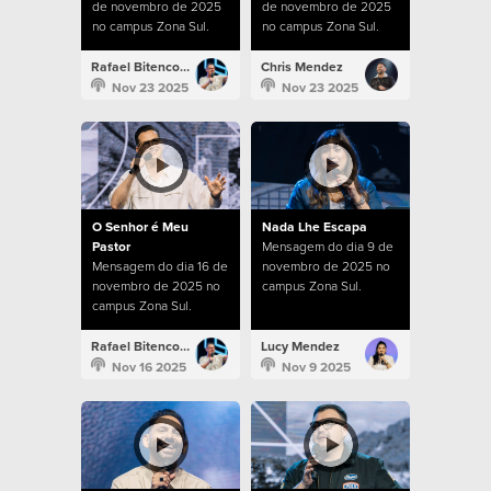
de novembro de 2025
de novembro de 2025
no campus Zona Sul.
no campus Zona Sul.
Rafael Bitencourt
Chris Mendez
Nov 23 2025
Nov 23 2025
O Senhor é Meu
Nada Lhe Escapa
Pastor
Mensagem do dia 9 de
Mensagem do dia 16 de
novembro de 2025 no
novembro de 2025 no
campus Zona Sul.
campus Zona Sul.
Rafael Bitencourt
Lucy Mendez
Nov 16 2025
Nov 9 2025