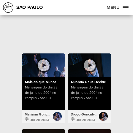
SÃO PAULO
MENU
Mais do que Nunca
Quando Deus Decide
Mensagem do dia 28
Mensagem do dia 28
de julho de 2024 no
de julho de 2024 no
campus Zona Sul.
campus Zona Sul.
Mariana Gonçalves
Diogo Gonçalves
Jul 28 2024
Jul 28 2024