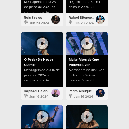
Mensagem do dia 23
de junho de 2024 no
de junho de 2024 no
campus Zona Sul.
campus Zona Sul.
Reis Soares
Rafael Bitencourt
Jun 23 2024
Jun 23 2024
O Poder Do Nosso
Muito Além do Que
Clamor
Podemos Ver
Mensagem do dia 16 de
Mensagem do dia 16 de
junho de 2024 no
junho de 2024 no
campus Zona Sul.
campus Zona Sul.
Raphael Galante
Pedro Albuquerque
Jun 16 2024
Jun 16 2024