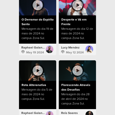
O Derramar do Espírito
Desperte e Vá em
Santo
Frente
Mensagem do dia 19 de
Mensagem do dia 12 de
maio de 2024 no
maio de 2024 no
campus Zona Sul.
campus Zona Sul.
Raphael Galante
Lucy Mendez
May 19 2024
May 12 2024
Rota Alteranativa
Florescendo Através
Mensagem do dia 5 de
dos Desafios
maio de 2024 no
Mensagem do dia 28
campus Zona Sul.
de abril de 2024 no
campus Zona Sul.
Raphael Galante
Reis Soares