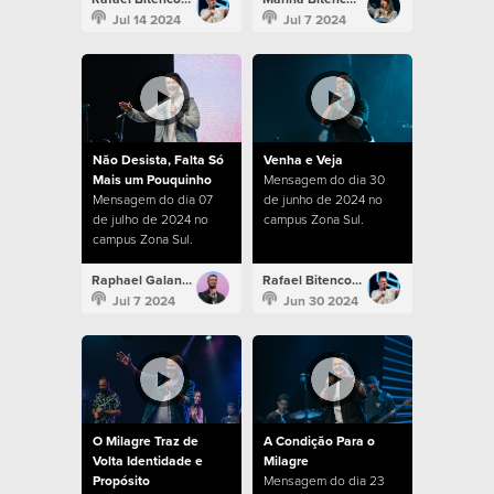
Jul 14 2024
Jul 7 2024
Não Desista, Falta Só
Venha e Veja
Mais um Pouquinho
Mensagem do dia 30
Mensagem do dia 07
de junho de 2024 no
de julho de 2024 no
campus Zona Sul.
campus Zona Sul.
Raphael Galante
Rafael Bitencourt
Jul 7 2024
Jun 30 2024
O Milagre Traz de
A Condição Para o
Volta Identidade e
Milagre
Propósito
Mensagem do dia 23