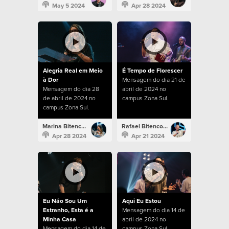
May 5 2024
Apr 28 2024
Alegria Real em Meio
É Tempo de Florescer
à Dor
Mensagem do dia 21 de
Mensagem do dia 28
abril de 2024 no
de abril de 2024 no
campus Zona Sul.
campus Zona Sul.
Marina Bitencourt
Rafael Bitencourt
Apr 28 2024
Apr 21 2024
Eu Não Sou Um
Aqui Eu Estou
Estranho, Esta é a
Mensagem do dia 14 de
Minha Casa
abril de 2024 no
Mensagem do dia 14 de
campus Zona Sul.