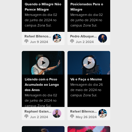
Quando o Milagre Não
Posicionados Para o
Parece Milagre
Milagre
Mensagem do dia 02
Mensagem do dia 02
de junho de 2024 no
de junho de 2024 no
campus Zona Sul.
campus Zona Sul.
Rafael Bitencourt
Pedro Albuquerque
Jun 9 2024
Jun 2 2024
Lidando com o Peso
Vá e Faça o Mesmo
Acumulado ao Longo
Mensagem do dia 26
dos Anos
de maio de 2024 no
Mensagem do dia 02
campus Zona Sul.
de junho de 2024 no
campus Zona Sul.
Raphael Galante
Rafael Bitencourt
Jun 2 2024
May 26 2024