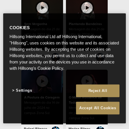
Sem Vergonha
Plantando Bandeiras
COOKIES
Mensagem do dia 21 de
Mensagem do dia 21 de
julho de 2024 no
julho de 2024 no
Hillsong International Ltd atf Hillsong International,
campus Zona Sul.
campus Zona Sul.
"Hillsong", uses cookies on this website and its associated
Hillsong websites. By accepting the use of cookies on
Chris Mendez
Chris Mendez
Hillsong websites, you permit us to collect and use data
Jul 21 2024
Jul 21 2024
from your activity on the devices you use in accordance
with Hillsong's Cookie Policy.
Settings
Reject All
A Postura da Coragem
O Maior Romance de
Mensagem do dia 14 de
Todos os Tempos
julho de 2024 no
Mensagem do dia 07
Accept All Cookies
campus Zona Sul.
de julho de 2024 no
campus Zona Sul.
Rafael Bitencourt
Marina Bitencourt