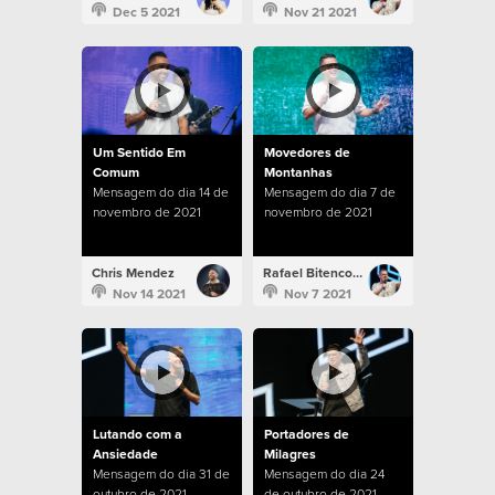
Dec 5 2021
Nov 21 2021
Um Sentido Em
Movedores de
Comum
Montanhas
Mensagem do dia 14 de
Mensagem do dia 7 de
novembro de 2021
novembro de 2021
Chris Mendez
Rafael Bitencourt
Nov 14 2021
Nov 7 2021
Lutando com a
Portadores de
Ansiedade
Milagres
Mensagem do dia 31 de
Mensagem do dia 24
outubro de 2021
de outubro de 2021