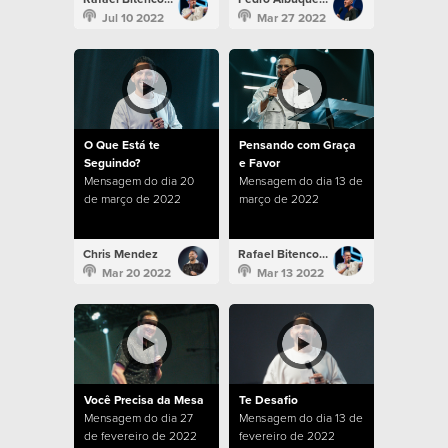
Jul 10 2022
Mar 27 2022
O Que Está te
Pensando com Graça
Seguindo?
e Favor
Mensagem do dia 20
Mensagem do dia 13 de
de março de 2022
março de 2022
Chris Mendez
Rafael Bitencourt
Mar 20 2022
Mar 13 2022
Você Precisa da Mesa
Te Desafio
Mensagem do dia 27
Mensagem do dia 13 de
de fevereiro de 2022
fevereiro de 2022