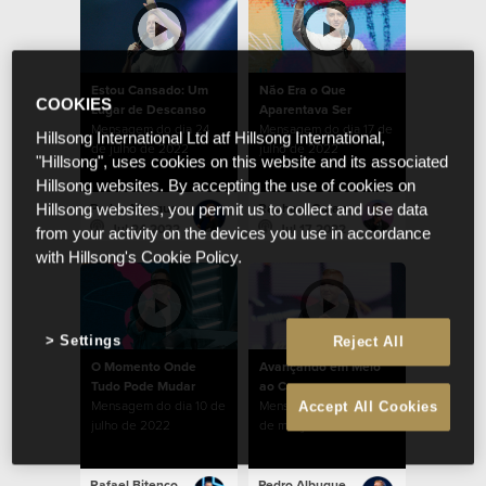
Estou Cansado: Um
Não Era o Que
COOKIES
Lugar de Descanso
Aparentava Ser
Mensagem do dia 24
Mensagem do dia 17 de
Hillsong International Ltd atf Hillsong International,
de julho de 2022
julho de 2022
"Hillsong", uses cookies on this website and its associated
Hillsong websites. By accepting the use of cookies on
Pedro Albuquerque
Raphael Galante
Hillsong websites, you permit us to collect and use data
Jul 24 2022
Jul 17 2022
from your activity on the devices you use in accordance
with Hillsong's Cookie Policy.
Settings
Reject All
O Momento Onde
Avançando em Meio
Tudo Pode Mudar
ao Caos
Mensagem do dia 10 de
Mensagem do dia 20
Accept All Cookies
julho de 2022
de março de 2022
Rafael Bitencourt
Pedro Albuquerque