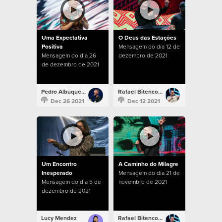
Uma Expectativa
O Deus das Estações
Positiva
Mensagem do dia 12 de
Mensagem do dia 26
dezembro de 2021
de dezembro de 2021
Pedro Albuquerque
Rafael Bitencourt
Dec 26 2021
Dec 12 2021
Um Encontro
A Caminho do Milagre
Inesperado
Mensagem do dia 21 de
Mensagem do dia 5 de
novembro de 2021
dezembro de 2021
Lucy Mendez
Rafael Bitencourt