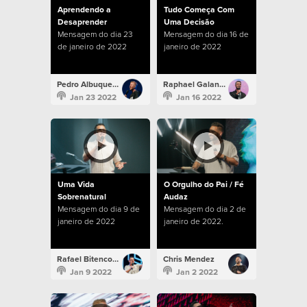
Aprendendo a
Tudo Começa Com
Desaprender
Uma Decisão
Mensagem do dia 23
Mensagem do dia 16 de
de janeiro de 2022
janeiro de 2022
Pedro Albuquerque
Raphael Galante
Jan 23 2022
Jan 16 2022
Uma Vida
O Orgulho do Pai / Fé
Sobrenatural
Audaz
Mensagem do dia 9 de
Mensagem do dia 2 de
janeiro de 2022
janeiro de 2022.
Rafael Bitencourt
Chris Mendez
Jan 9 2022
Jan 2 2022