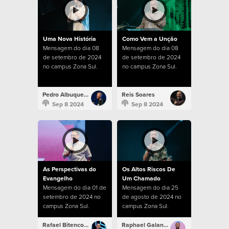
Uma Nova História
Como Vem a Unção
Mensagem do dia 08
Mensagem do dia 08
de setembro de 2024
de setembro de 2024
no campus Zona Sul.
no campus Zona Sul.
Pedro Albuquerque
Reis Soares
Sep 8 2024
Sep 8 2024
As Perspectivas do
Os Altos Riscos De
Evangelho
Um Chamado
Mensagem do dia 01 de
Mensagem do dia 25
setembro de 2024 no
de agosto de 2024 no
campus Zona Sul.
campus Zona Sul.
Rafael Bitencourt
Raphael Galante