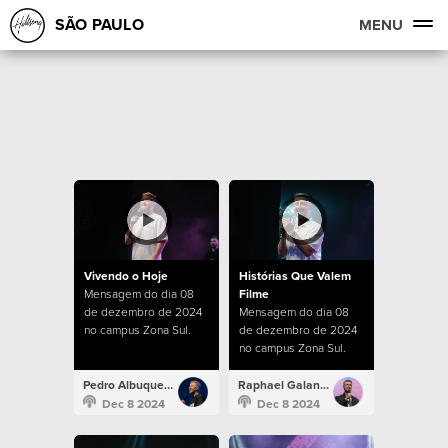
SÃO PAULO
MENU
Vivendo o Hoje
Histórias Que Valem
Mensagem do dia 08
Filme
de dezembro de 2024
Mensagem do dia 08
no campus Zona Sul.
de dezembro de 2024
no campus Zona Sul.
Pedro Albuquerque
Raphael Galante
Dec 8 2024
Dec 8 2024