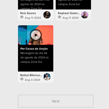
agosto de 2024 no
campus Zona Sul.
campus Zona Sul.
Reis Soares
Raphael Galante
Aug 11 2024
Aug 11 2024
Por Causa da Unção
Mensagem do dia 04
de agosto de 2024 no
campus Zona Sul.
Rafael Bitencourt
Aug 4 2024
Next