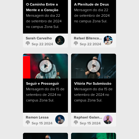
O Caminho Entre a
A Plenitude de Deus
Mente e o Coração
Mensagem do dia 22
Mensagem do dia 22
de setembro de 2024
de setembro de 2024
no campus Zona Sul.
no campus Zona Sul.
Sarah Carvalho
Rafael Bitencourt
Sep 22 2024
Sep 22 2024
Seguir e Prosseguir
Vitória Por Submissão
Mensagem do dia 15 de
Mensagem do dia 15 de
setembro de 2024 no
setembro de 2024 no
campus Zona Sul.
campus Zona Sul.
Ramon Lessa
Raphael Galante
Sep 15 2024
Sep 15 2024