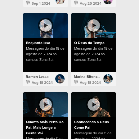
Sep 1 2024
Aug 25 2024
Enquanto Isso
O Deus do Tempo
Mensagem do dia 18 de
Mensagem do dia 18 de
agosto de 2024 no
agosto de 2024 no
campus Zona Sul.
campus Zona Sul.
Ramon Lessa
Marina Bitencourt
Aug 18 2024
Aug 18 2024
Quanto Mais Perto Do
Conhecendo a Deus
Pai, Mais Longe a
Como Pai
Gente Vai
Mensagem do dia 11 de
Mensagem do dia 11 de
agosto de 2024 no