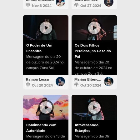
Nov 3 2024
Oct 27 2024
O Poder de Um
Os Dois Filhos
Encontro
Perdidos, na Casa do
Mensagem do dia 20
Pai
de outubro de 2024 no
Mensagem do dia 20
campus Zona Sul.
de outubro de 2024 no
campus Zona Sul.
Ramon Lessa
Marina Bitencourt
Oct 20 2024
Oct 20 2024
Caminhando com
Atravessando
Autoridade
Estações
Mensagem do dia 13 de
Mensagem do dia 06