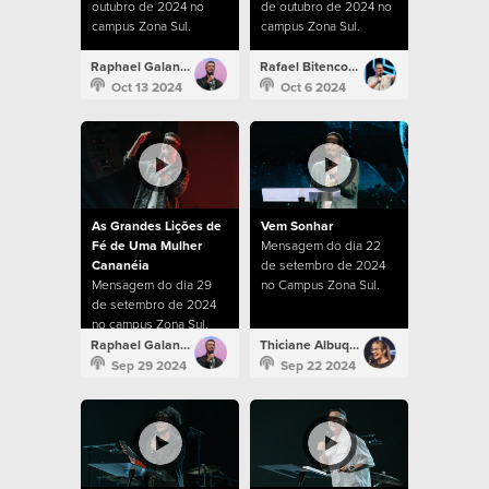
outubro de 2024 no
de outubro de 2024 no
campus Zona Sul.
campus Zona Sul.
Raphael Galante
Rafael Bitencourt
Oct 13 2024
Oct 6 2024
As Grandes Lições de
Vem Sonhar
Fé de Uma Mulher
Mensagem do dia 22
Cananéia
de setembro de 2024
Mensagem do dia 29
no Campus Zona Sul.
de setembro de 2024
no campus Zona Sul.
Raphael Galante
Thiciane Albuquerque
Sep 29 2024
Sep 22 2024