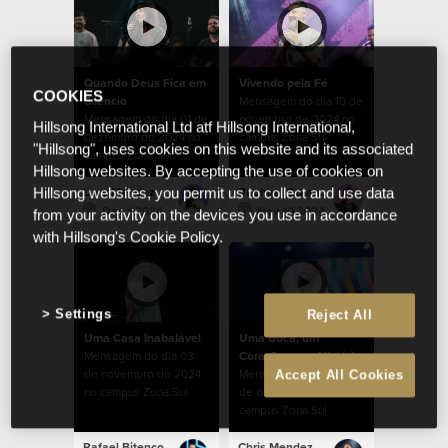
Quando Deus Fica em
Vivendo pela Fé
COOKIES
Silêncio
Mensagem do dia 10 de
Mensagem do dia 01 de
novembro de 2024 no
Hillsong International Ltd atf Hillsong International,
dezembro de 2024 no
campus Zona Sul.
"Hillsong", uses cookies on this website and its associated
campus Zona Sul.
Hillsong websites. By accepting the use of cookies on
Lucy Mendez
Raphael Galante
Hillsong websites, you permit us to collect and use data
Dec 1 2024
Nov 10 2024
from your activity on the devices you use in accordance
with Hillsong's Cookie Policy.
Settings
Reject All
Uma Casa Inabalável
Uma Boca, um
Mensagem do dia 03
Coração, uma História
de novembro de 2024
Mensagem do dia 27
Accept All Cookies
no campus Zona Sul.
de outubro de 2024 no
campus Zona Sul.
Rafael Bitencourt
Chris Mendez