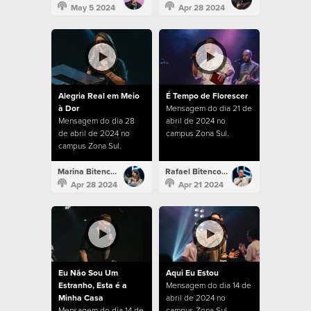
May 5 2024
Apr 28 2024
Alegria Real em Meio
É Tempo de Florescer
à Dor
Mensagem do dia 21 de
Mensagem do dia 28
abril de 2024 no
de abril de 2024 no
campus Zona Sul.
campus Zona Sul.
Marina Bitencourt
Rafael Bitencourt
Apr 28 2024
Apr 21 2024
Eu Não Sou Um
Aqui Eu Estou
Estranho, Esta é a
Mensagem do dia 14 de
Minha Casa
abril de 2024 no
Mensagem do dia 14 de
campus Zona Sul.