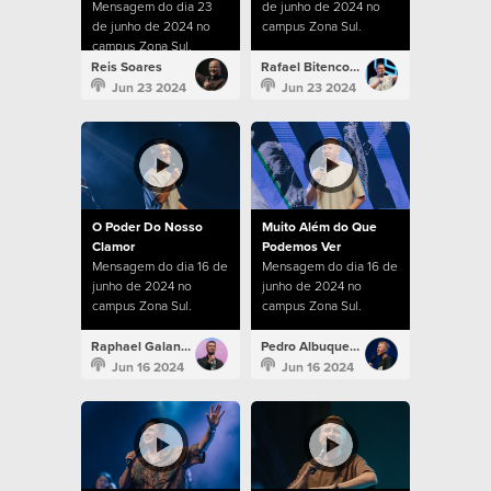
Mensagem do dia 23
de junho de 2024 no
de junho de 2024 no
campus Zona Sul.
campus Zona Sul.
Reis Soares
Rafael Bitencourt
Jun 23 2024
Jun 23 2024
O Poder Do Nosso
Muito Além do Que
Clamor
Podemos Ver
Mensagem do dia 16 de
Mensagem do dia 16 de
junho de 2024 no
junho de 2024 no
campus Zona Sul.
campus Zona Sul.
Raphael Galante
Pedro Albuquerque
Jun 16 2024
Jun 16 2024