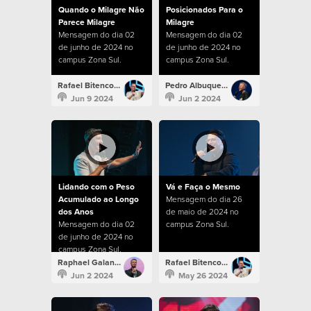
Quando o Milagre Não
Posicionados Para o
Parece Milagre
Milagre
Mensagem do dia 02
Mensagem do dia 02
de junho de 2024 no
de junho de 2024 no
campus Zona Sul.
campus Zona Sul.
Rafael Bitencourt
Pedro Albuquerque
Jun 9 2024
Jun 2 2024
Lidando com o Peso
Vá e Faça o Mesmo
Acumulado ao Longo
Mensagem do dia 26
dos Anos
de maio de 2024 no
Mensagem do dia 02
campus Zona Sul.
de junho de 2024 no
campus Zona Sul.
Raphael Galante
Rafael Bitencourt
Jun 2 2024
May 26 2024