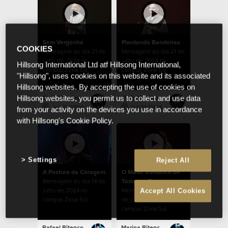
Sem Vergonha
Plantando Bandeiras
COOKIES
Mensagem do dia 21 de
Mensagem do dia 21 de
julho de 2024 no
julho de 2024 no
Hillsong International Ltd atf Hillsong International,
campus Zona Sul.
campus Zona Sul.
"Hillsong", uses cookies on this website and its associated
Hillsong websites. By accepting the use of cookies on
Chris Mendez
Chris Mendez
Hillsong websites, you permit us to collect and use data
Jul 21 2024
Jul 21 2024
from your activity on the devices you use in accordance
with Hillsong's Cookie Policy.
Settings
Reject All
A Postura da Coragem
O Maior Romance de
Mensagem do dia 14 de
Todos os Tempos
julho de 2024 no
Mensagem do dia 07
Accept All Cookies
campus Zona Sul.
de julho de 2024 no
campus Zona Sul.
Rafael Bitencourt
Marina Bitencourt