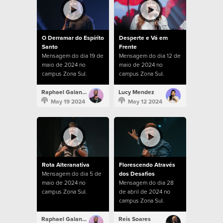
O Derramar do Espírito
Desperte e Vá em
Santo
Frente
Mensagem do dia 19 de
Mensagem do dia 12 de
maio de 2024 no
maio de 2024 no
campus Zona Sul.
campus Zona Sul.
Raphael Galante
Lucy Mendez
May 19 2024
May 12 2024
Rota Alteranativa
Florescendo Através
Mensagem do dia 5 de
dos Desafios
maio de 2024 no
Mensagem do dia 28
campus Zona Sul.
de abril de 2024 no
campus Zona Sul.
Raphael Galante
Reis Soares