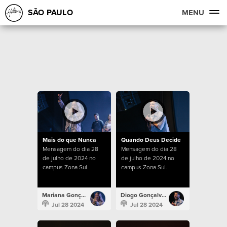
SÃO PAULO
MENU
Mais do que Nunca
Quando Deus Decide
Mensagem do dia 28
Mensagem do dia 28
de julho de 2024 no
de julho de 2024 no
campus Zona Sul.
campus Zona Sul.
Mariana Gonçalves
Diogo Gonçalves
Jul 28 2024
Jul 28 2024