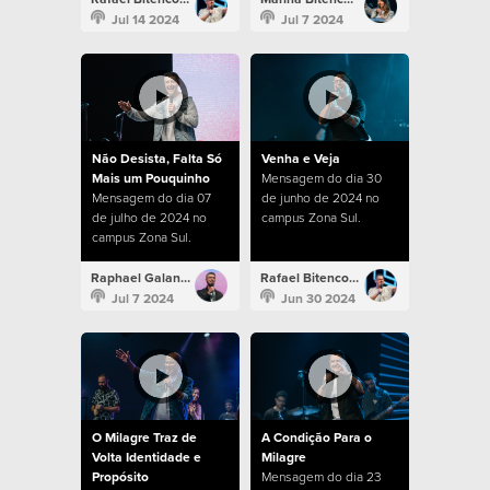
Jul 14 2024
Jul 7 2024
Não Desista, Falta Só
Venha e Veja
Mais um Pouquinho
Mensagem do dia 30
Mensagem do dia 07
de junho de 2024 no
de julho de 2024 no
campus Zona Sul.
campus Zona Sul.
Raphael Galante
Rafael Bitencourt
Jul 7 2024
Jun 30 2024
O Milagre Traz de
A Condição Para o
Volta Identidade e
Milagre
Propósito
Mensagem do dia 23