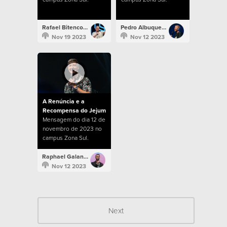
Rafael Bitencourt
Pedro Albuquerque
Nov 19 2023
Nov 12 2023
A Renúncia e a
Recompensa do Jejum
Mensagem do dia 12 de
novembro de 2023 no
campus Zona Sul.
Raphael Galante
Nov 12 2023
Next