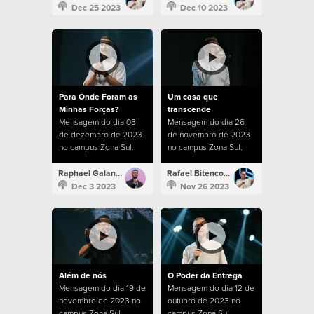
Dec 25 2023
Dec 10 2023
Para Onde Foram as
Um casa que
Minhas Forças?
transcende
Mensagem do dia 03
Mensagem do dia 26
de dezembro de 2023
de novembro de 2023
no campus Zona Sul.
no campus Zona Sul.
Raphael Galante
Rafael Bitencourt
Dec 3 2023
Nov 26 2023
Além de nós
O Poder da Entrega
Mensagem do dia 19 de
Mensagem do dia 12 de
novembro de 2023 no
outubro de 2023 no
campus Zona Sul.
campus Zona Sul.