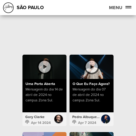
SÃO PAULO
MENU
Uma Porta Aberta
O Que Eu Faço Agora?
Mensagem do dia 14 de
Mensagem do dia 07
abril de 2024 no
de abril de 2024 no
campus Zona Sul.
campus Zona Sul.
Gary Clarke
Pedro Albuquerque
Apr 14 2024
Apr 7 2024