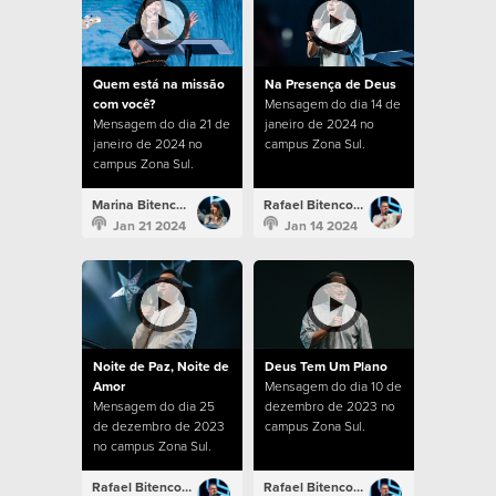
Quem está na missão
Na Presença de Deus
com você?
Mensagem do dia 14 de
Mensagem do dia 21 de
janeiro de 2024 no
janeiro de 2024 no
campus Zona Sul.
campus Zona Sul.
Marina Bitencourt
Rafael Bitencourt
Jan 21 2024
Jan 14 2024
Noite de Paz, Noite de
Deus Tem Um Plano
Amor
Mensagem do dia 10 de
Mensagem do dia 25
dezembro de 2023 no
de dezembro de 2023
campus Zona Sul.
no campus Zona Sul.
Rafael Bitencourt
Rafael Bitencourt