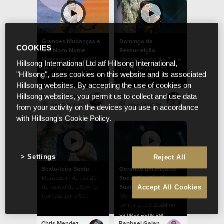
Grandes Mudanças e
Domingo da
COOKIES
Um Novo Nome
Ressurreição
Mensagem do dia 07
Mensagem do dia 31 de
Hillsong International Ltd atf Hillsong International,
de abril de 2024 no
março de 2024 no
"Hillsong", uses cookies on this website and its associated
campus Zona Sul.
campus Zona Sul.
Hillsong websites. By accepting the use of cookies on
Raphael Galante
Rafael Bitencourt
Hillsong websites, you permit us to collect and use data
Apr 7 2024
Mar 31 2024
from your activity on the devices you use in accordance
with Hillsong's Cookie Policy.
Settings
Reject All
Sexta-feira Santa
Gerando um Impacto
Mensagem do dia 29
Social Significativo e
de março de 2024 no
Sustentável
Accept All Cookies
Campus Zona Sul.
Mensagem do dia 24
de março de 2024 no
campus Zona Sul.
Chris Mendez
Raphael Galante