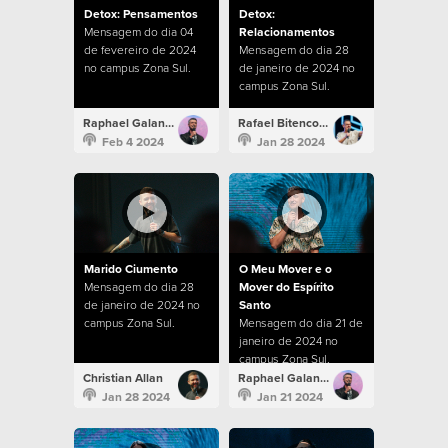
Detox: Pensamentos
Detox:
Mensagem do dia 04
Relacionamentos
de fevereiro de 2024
Mensagem do dia 28
no campus Zona Sul.
de janeiro de 2024 no
campus Zona Sul.
Raphael Galante
Rafael Bitencourt
Feb 4 2024
Jan 28 2024
Marido Ciumento
O Meu Mover e o
Mensagem do dia 28
Mover do Espírito
de janeiro de 2024 no
Santo
campus Zona Sul.
Mensagem do dia 21 de
janeiro de 2024 no
campus Zona Sul.
Christian Allan
Raphael Galante
Jan 28 2024
Jan 21 2024