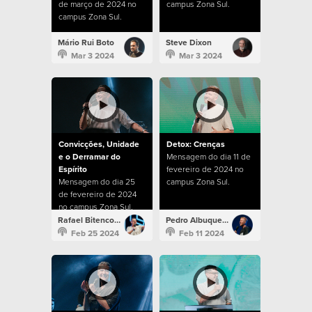
de março de 2024 no
campus Zona Sul.
campus Zona Sul.
Mário Rui Boto
Steve Dixon
Mar 3 2024
Mar 3 2024
Convicções, Unidade
Detox: Crenças
e o Derramar do
Mensagem do dia 11 de
Espírito
fevereiro de 2024 no
Mensagem do dia 25
campus Zona Sul.
de fevereiro de 2024
no campus Zona Sul.
Rafael Bitencourt
Pedro Albuquerque
Feb 25 2024
Feb 11 2024