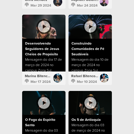
Mar 29 2024
Mar 24 2024
Desenvolvendo
Construindo
Seguidores de Jesus
Comunidades de Fé
Cheios de Propósito
Saudáveis
Mensagem do dia 17 de
Mensagem do dia 10 de
março de 2024 no
março de 2024 no
campus Zona Sul.
campus Zona Sul.
Marina Bitencourt
Rafael Bitencourt
Mar 17 2024
Mar 10 2024
O Fogo do Espírito
Os 5 de Antioquia
Santo
Mensagem do dia 03
Mensagem do dia 03
de março de 2024 no