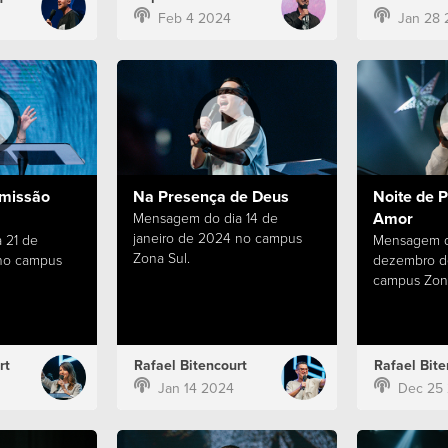
Feb 4 2024
Jan 28 
missão
Na Presença de Deus
Noite de P
Amor
Mensagem do dia 14 de
janeiro de 2024 no campus
 21 de
Mensagem d
Zona Sul.
 no campus
dezembro d
campus Zona
rt
Rafael Bitencourt
Rafael Bite
Jan 14 2024
Dec 25