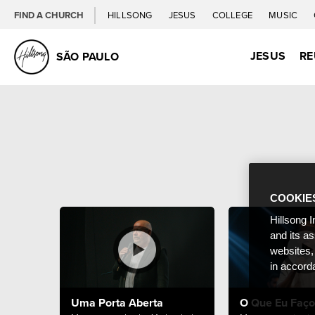
FIND A CHURCH
HILLSONG
JESUS
COLLEGE
MUSIC
JESUS
RE
SÃO PAULO
COOKIE
Hillsong I
and its a
websites,
in accord
Uma Porta Aberta
O Que Eu Faço