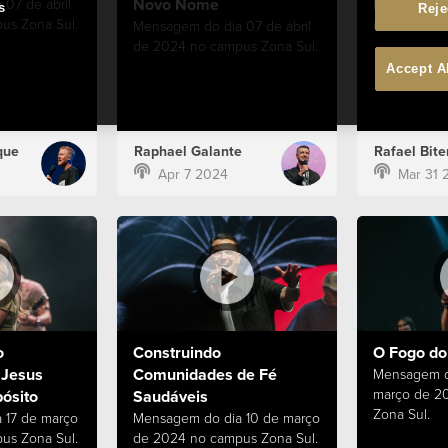
Novo Nome
07 de abril
Mensagem d
s
Reje
us Zona Sul.
de 2024 no 
Mensagem do dia 07 de abril
de 2024 no campus Zona Sul.
Accept A
que
Raphael Galante
Rafael Bite
Apr 7 2024
Mar 31 
o
Construindo
O Fogo do 
 Jesus
Comunidades de Fé
Mensagem d
março de 2
ósito
Saudáveis
Zona Sul.
 17 de março
Mensagem do dia 10 de março
us Zona Sul.
de 2024 no campus Zona Sul.