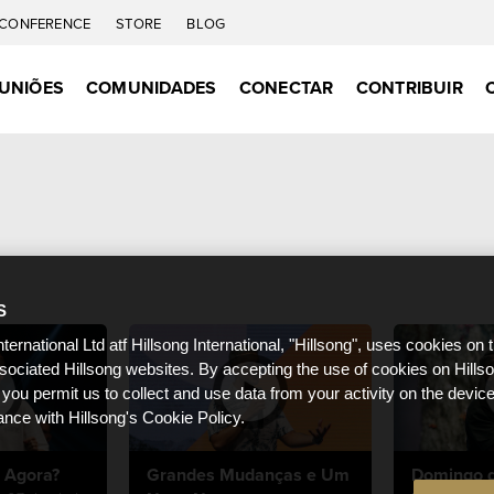
CONFERENCE
STORE
BLOG
UNIÕES
COMUNIDADES
CONECTAR
CONTRIBUIR
S
nternational Ltd atf Hillsong International, "Hillsong", uses cookies on 
ssociated Hillsong websites. By accepting the use of cookies on Hills
 you permit us to collect and use data from your activity on the devi
ance with Hillsong's Cookie Policy.
 Agora?
Grandes Mudanças e Um
Domingo d