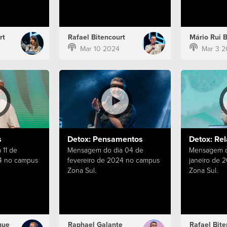
rt
Rafael Bitencourt
Mário Rui 
Mar 10 2024
Mar 3 2
s
Detox: Pensamentos
Detox: Re
11 de
Mensagem do dia 04 de
Mensagem d
24 no campus
fevereiro de 2024 no campus
janeiro de 
Zona Sul.
Zona Sul.
que
Raphael Galante
Rafael Bite