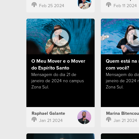
Feb 25 2024
Feb 11 2024
O Meu Mover e o Mover
Quem está na 
do Espírito Santo
com você?
Mensagem do dia 21 de
Mensagem do dia
janeiro de 2024 no campus
janeiro de 2024
Zona Sul.
Zona Sul.
Raphael Galante
Marina Bitencou
Jan 21 2024
Jan 21 2024