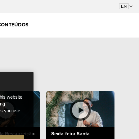
CONTEÚDOS
this website
ong
ces you use
a Ressurreição
Sexta-feira Santa