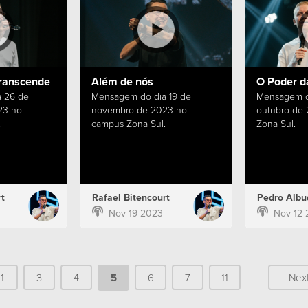
ranscende
Além de nós
O Poder d
 26 de
Mensagem do dia 19 de
Mensagem d
23 no
novembro de 2023 no
outubro de
.
campus Zona Sul.
Zona Sul.
t
Rafael Bitencourt
Pedro Albu
Nov 19 2023
Nov 12 
1
3
4
5
6
7
11
Nex