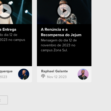
a Entrega
A Renúncia e a
Recompensa do Jejum
o dia 12 de
 2023 no campus
Mensagem do dia 12 de
novembro de 2023 no
campus Zona Sul.
querque
Raphael Galante
2023
Nov 12 2023
t