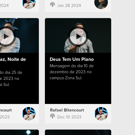
2024
Jan 28 2024
az, Noite de
Deus Tem Um Plano
Mensagem do dia 10 de
dezembro de 2023 no
o dia 25 de
campus Zona Sul.
e 2023 no
 Sul.
ncourt
Rafael Bitencourt
 2023
Dec 10 2023