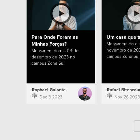
Para Onde Foram as
Um casa que t
Minhas Forças?
Mensagem do dia
novembro de 20
Mensagem do dia 03 de
campus Zona Sul
dezembro de 2023 no
campus Zona Sul.
Raphael Galante
Rafael Bitencour
Dec 3 2023
Nov 26 2023