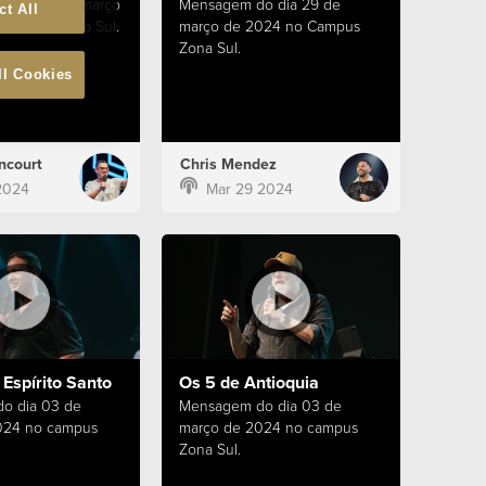
o dia 31 de março
Mensagem do dia 29 de
ct All
campus Zona Sul.
março de 2024 no Campus
Zona Sul.
ll Cookies
ncourt
Chris Mendez
2024
Mar 29 2024
Espírito Santo
Os 5 de Antioquia
o dia 03 de
Mensagem do dia 03 de
024 no campus
março de 2024 no campus
Zona Sul.