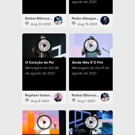
agosto de 2021
Rafael Bitencourt
Pedro Albuquerque
Aug 22 2021
Aug 15 2021
O Coração do Pai
Ainda Não É O Fim
Mensagem do dia 08
Mensagem do dia 01 de
de agosto de 2021
agosto de 2021
Raphael Galante
Rafael Bitencourt
Aug 8 2021
Aug 1 2021