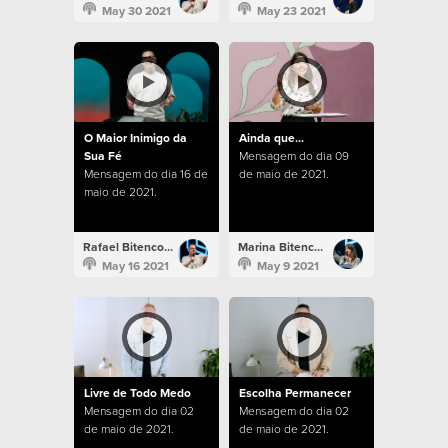
May 30 2021
May 23 2021
O Maior Inimigo da
Ainda que...
Sua Fé
Mensagem do dia 09
Mensagem do dia 16 de
de maio de 2021.
maio de 2021.
Rafael Bitencourt
Marina Bitencourt
May 16 2021
May 9 2021
Livre de Todo Medo
Escolha Permanecer
Mensagem do dia 02
Mensagem do dia 02
de maio de 2021.
de maio de 2021.