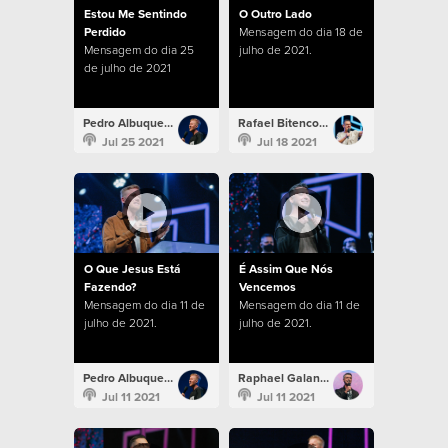
Estou Me Sentindo
O Outro Lado
Perdido
Mensagem do dia 18 de
Mensagem do dia 25
julho de 2021.
de julho de 2021
Pedro Albuquerque
Rafael Bitencourt
Jul 25 2021
Jul 18 2021
O Que Jesus Está
É Assim Que Nós
Fazendo?
Vencemos
Mensagem do dia 11 de
Mensagem do dia 11 de
julho de 2021.
julho de 2021.
Pedro Albuquerque
Raphael Galante
Jul 11 2021
Jul 11 2021