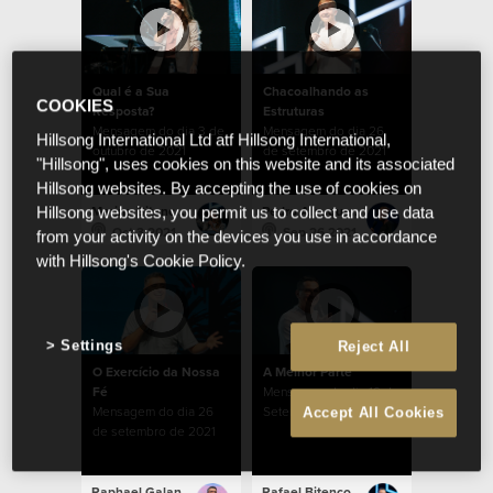
Qual é a Sua
Chacoalhando as
COOKIES
Resposta?
Estruturas
Mensagem do dia 3 de
Mensagem do dia 26
Hillsong International Ltd atf Hillsong International,
outubro de 2021
de setembro de 2021
"Hillsong", uses cookies on this website and its associated
Hillsong websites. By accepting the use of cookies on
Marina Bitencourt
Pedro Albuquerque
Hillsong websites, you permit us to collect and use data
Oct 3 2021
Sep 26 2021
from your activity on the devices you use in accordance
with Hillsong's Cookie Policy.
Settings
Reject All
O Exercício da Nossa
A Melhor Parte
Fé
Mensagem do dia 19 de
Mensagem do dia 26
Setembro de 2021
Accept All Cookies
de setembro de 2021
Raphael Galante
Rafael Bitencourt