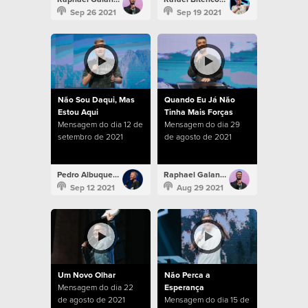
Sep 26 2021
Sep 19 2021
Não Sou Daqui, Mas
Quando Eu Já Não
Estou Aqui
Tinha Mais Forças
Mensagem do dia 12 de
Mensagem do dia 29
setembro de 2021
de agosto de 2021
Pedro Albuquerque
Raphael Galante
Sep 12 2021
Aug 29 2021
Um Novo Olhar
Não Perca a
Mensagem do dia 22
Esperança
de agosto de 2021
Mensagem do dia 15 de