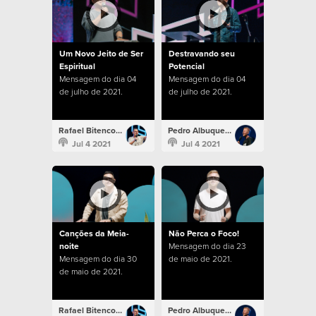
Um Novo Jeito de Ser
Destravando seu
Espiritual
Potencial
Mensagem do dia 04
Mensagem do dia 04
de julho de 2021.
de julho de 2021.
Rafael Bitencourt
Pedro Albuquerque
Jul 4 2021
Jul 4 2021
Canções da Meia-
Não Perca o Foco!
noite
Mensagem do dia 23
Mensagem do dia 30
de maio de 2021.
de maio de 2021.
Rafael Bitencourt
Pedro Albuquerque