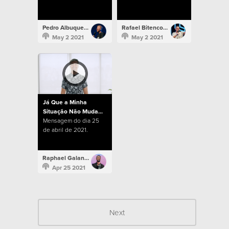
Pedro Albuquerque
Rafael Bitencourt
May 2 2021
May 2 2021
Já Que a Minha
Situação Não Muda...
Mensagem do dia 25
de abril de 2021.
Raphael Galante
Apr 25 2021
Next