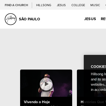
FIND A CHURCH
HILLSONG
JESUS
COLLEGE
MUSIC
JESUS
RE
SÃO PAULO
COOKIE
Hillsong I
and its a
websites,
in accord
Vivendo o Hoje
Histórias Que