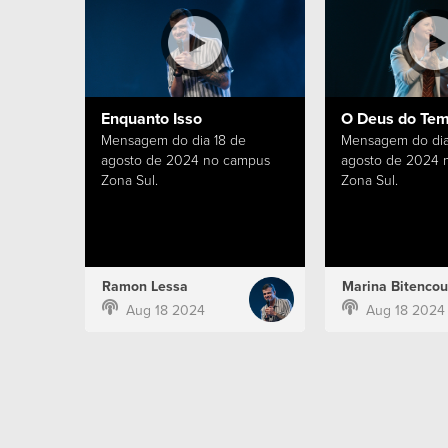
Enquanto Isso
O Deus do Te
Mensagem do dia 18 de
Mensagem do dia
agosto de 2024 no campus
agosto de 2024 
Zona Sul.
Zona Sul.
Ramon Lessa
Marina Bitencou
Aug 18 2024
Aug 18 2024