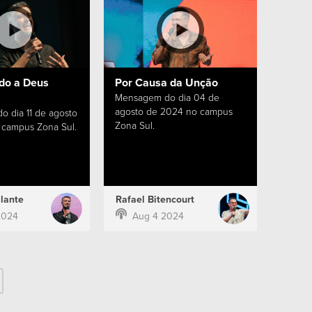
do a Deus
Por Causa da Unção
Mensagem do dia 04 de
agosto de 2024 no campus
 dia 11 de agosto
Zona Sul.
campus Zona Sul.
lante
Rafael Bitencourt
2024
Aug 4 2024