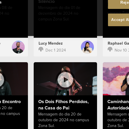
Silêncio
Mensagem d
s
Reje
novembro d
 08 de
Mensagem do dia 01 de
campus Zona
24 no
dezembro de 2024 no
.
campus Zona Sul.
Accept A
e
Lucy Mendez
Raphael Ga
Dec 1 2024
Nov 10
 Encontro
Os Dois Filhos Perdidos,
Caminhan
na Casa do Pai
Autoridad
 20 de
 no campus
Mensagem do dia 20 de
Mensagem d
outubro de 2024 no campus
outubro de
Zona Sul.
Zona Sul.