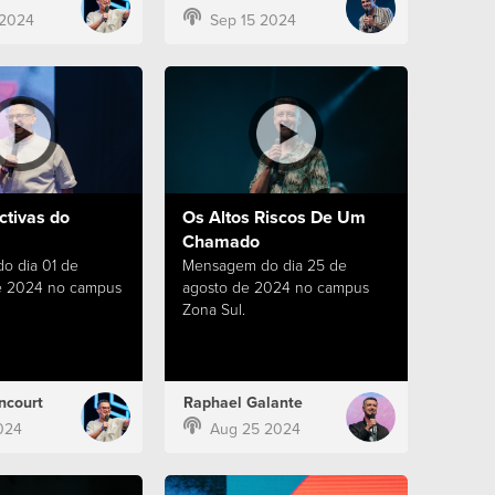
 2024
Sep 15 2024
ctivas do
Os Altos Riscos De Um
Chamado
o dia 01 de
Mensagem do dia 25 de
e 2024 no campus
agosto de 2024 no campus
Zona Sul.
ncourt
Raphael Galante
024
Aug 25 2024