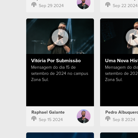
Sep 29 2024
Sep 22 2024
Vitória Por Submissão
Uma Nova Hist
Mensagem do dia 15 de
Mensagem do dia
setembro de 2024 no campus
setembro de 202
Zona Sul.
Zona Sul.
Raphael Galante
Pedro Albuquer
Sep 15 2024
Sep 8 2024