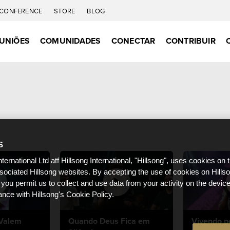
CONFERENCE
STORE
BLOG
UNIÕES
COMUNIDADES
CONECTAR
CONTRIBUIR
S
nternational Ltd atf Hillsong International, "Hillsong", uses cookies on 
ssociated Hillsong websites. By accepting the use of cookies on Hills
 you permit us to collect and use data from your activity on the devi
ance with Hillsong's Cookie Policy.
 Valem
Quando Deus Fica em
Vivendo p