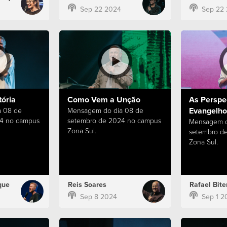
Sep 22 2024
Sep 22
ória
Como Vem a Unção
As Perspe
Evangelho
 08 de
Mensagem do dia 08 de
4 no campus
setembro de 2024 no campus
Mensagem d
Zona Sul.
setembro d
Zona Sul.
que
Reis Soares
Rafael Bite
Sep 8 2024
Sep 1 2