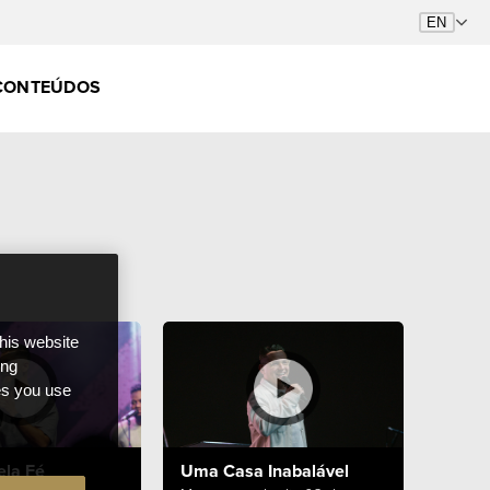
CONTEÚDOS
this website
ong
ces you use
ela Fé
Uma Casa Inabalável