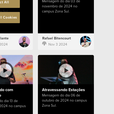
o dia 10 de
Mensagem do dia 03 de
ct All
e 2024 no
novembro de 2024 no
 Sul.
campus Zona Sul.
ll Cookies
lante
Rafael Bitencourt
 2024
Nov 3 2024
do com
Atravessando Estações
e
Mensagem do dia 06 de
outubro de 2024 no campus
o dia 13 de
Zona Sul.
 2024 no campus