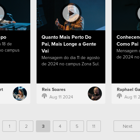
mpo
Quanto Mais Perto Do
Conhecen
Pai, Mais Longe a Gente
Como Pai
 18 de
no campus
Vai
Mensagem do
de 2024 no 
Mensagem do dia 11 de agosto
de 2024 no campus Zona Sul.
rt
Reis Soares
Raphael Ga
Aug 11 2024
Aug 11 
1
2
3
4
5
11
Next