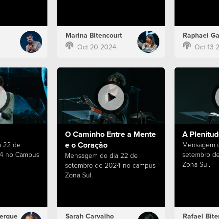
Marina Bitencourt
Raphael Ga
Oct 20 2024
Oct 13 
O Caminho Entre a Mente
A Plenitu
e o Coração
 22 de
Mensagem d
24 no Campus
setembro d
Mensagem do dia 22 de
Zona Sul.
setembro de 2024 no campus
Zona Sul.
erque
Sarah Carvalho
Rafael Bite