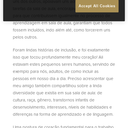
uns dos outros, apoiavam uns aos outros, dividiam as
Accept All Cookies
tarefas da sala de aula, encorajavam uns aos outros
para que contribuíssem igualmente no processo de
aprendizagem em sala de aula, garantiam que todos
fossem incluídos, indo além até, como torcerem uns
pelos outros.
Foram lindas histórias de inclusão, e foi exatamente
isso que tocou profundamente meu coração! Ali
estavam estes pequenos seres humanos, servindo de
exemplo para nós, adultos, de como incluir as
pessoas em nosso dia a dia. Preciso acrescentar que
meu amigo também compartilhou sobre a linda
diversidade que existia em sua sala de aula: de
cultura, raça, gênero, transtornos infantis de
desenvolvimento, interesses, níveis de habilidades e
diferenças na forma de aprendizado e de linguagem.
Uma postura de coração fundamental para o trabalho