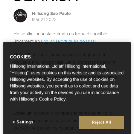
Hillsong Sao Paulo
Mar 21 2023
Ho sentim, aquesta entrada es troba disponible
únicament en
English
i
Português do Brasil
.
Meus olhos começaram a marejar enquanto eu
COOKIES
escutava meu amigo falar. Ele é professor no jardim
Hillsong International Ltd atf Hillsong International,
da infância e estava compartilhando uma história
"Hillsong", uses cookies on this website and its associated
sobre seus alunos. Estávamos no meio do ano letivo
Hillsong websites. By accepting the use of cookies on
e seus alunos estavam profundamente conectados
Hillsong websites, you permit us to collect and use data
uns com os outros, mais do que qualquer outra turma
from your activity on the devices you use in accordance
anterior.
with Hillsong's Cookie Policy.
Existia um cuidado e compartilhamento genuíno, e
ninguém agia como se fosse melhor do que o
Settings
Reject All
outro.Em vez disso, os estudantes ouviam as ideias