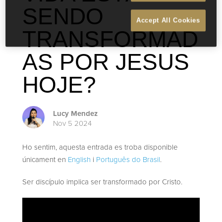
SENDO
Accept All Cookies
TRANSFORMAD
AS POR JESUS
HOJE?
Lucy Mendez
Nov 5 2024
Ho sentim, aquesta entrada es troba disponible
únicament en
English
i
Português do Brasil
.
Ser discípulo implica ser transformado por Cristo.