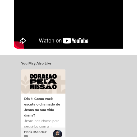
You May Also Like
Dia 1: Como você
escuta o chamado de
Jesus na sua vida
diária?
Jesus nos chama para
seguí-Lo com um
propósito.
Chris Mendez