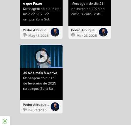
o que Fazer
Mensagem do dia 23
Mensagem do dia 18 de
de março de 2025 do
maio de 2025 do
campus Zona Leste.
campus Zona Sul.
Pedro Albuquerque
Pedro Albuquerque
May 18 2025
Mar 23 2025
Já Não Mais à Deriva
Mensagem do dia 09
de fevereiro de 2025
no campus Zona Sul.
Pedro Albuquerque
Feb 9 2025