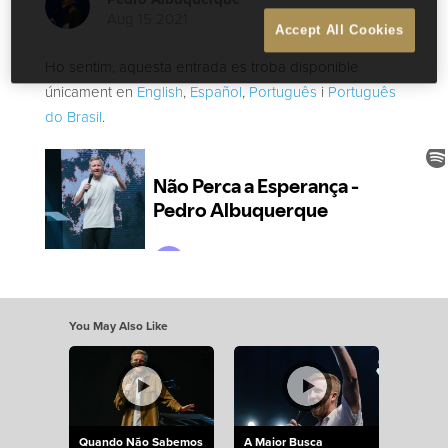
Aug 15 2021
Accept All Cookies
Ho sentim, aquesta entrada es troba disponible
únicament en
English
,
Español
,
Português
i
Português
do Brasil
.
You May Also Like
Quando Não Sabemos
A Maior Busca