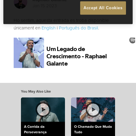
Jan 15 2023
Accept All Cookies
Ho sentim, aquesta entrada es troba disponible
únicament en
English
i
Português do Brasil
.
You May Also Like
A Corrida da
O Chamado Que Muda
Perseverança
Tudo