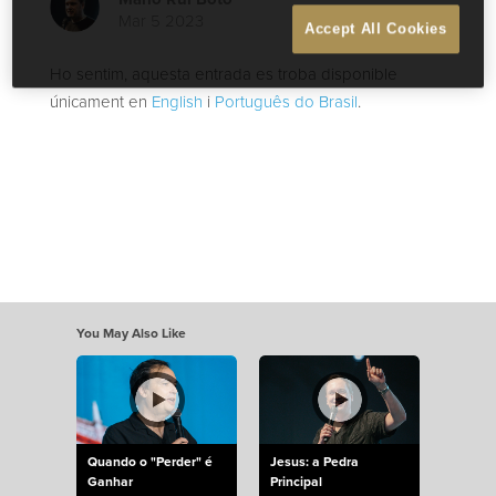
Mar 5 2023
Accept All Cookies
Ho sentim, aquesta entrada es troba disponible
únicament en
English
i
Português do Brasil
.
You May Also Like
Quando o "Perder" é
Jesus: a Pedra
Ganhar
Principal