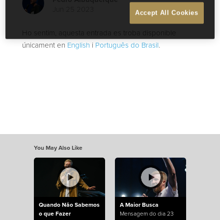
Jun 25 2023
Accept All Cookies
Ho sentim, aquesta entrada es troba disponible
únicament en
English
i
Português do Brasil
.
You May Also Like
Quando Não Sabemos
A Maior Busca
o que Fazer
Mensagem do dia 23