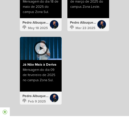
Mensagem do dia 18 de
de março de 2025 do
maio de 2025 do
campus Zona Leste.
campus Zona Sul.
Pedro Albuquerque
Pedro Albuquerque
May 18 2025
Mar 23 2025
Já Não Mais à Deriva
Mensagem do dia 09
de fevereiro de 2025
no campus Zona Sul.
Pedro Albuquerque
Feb 9 2025