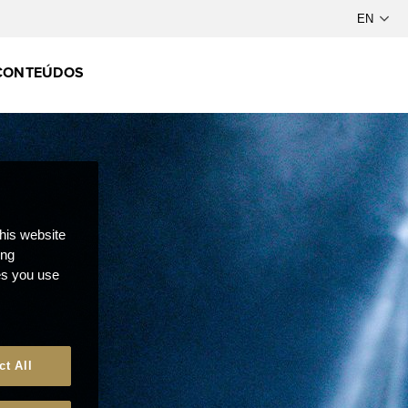
CONTEÚDOS
this website
ong
ces you use
ct All