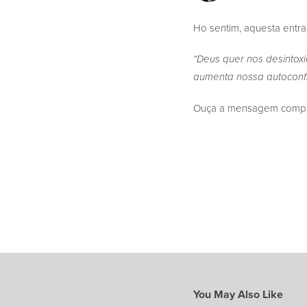
Ho sentim, aquesta entr
“Deus quer nos desintoxi
aumenta nossa autoconf
Ouça a mensagem complet
You May Also Like