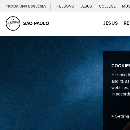
TROBA UNA ESGLÉSIA
HILLSONG
JESUS
COLLEGE
MUS
JESUS
RE
SÃO PAULO
COOKIE
Hillsong I
and its a
websites,
in accord
Setting