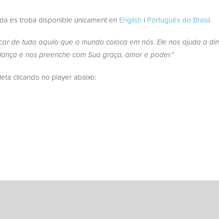
ada es troba disponible únicament en
English
i
Português do Brasil
.
car de tudo aquilo que o mundo coloca em nós. Ele nos ajuda a dim
iança e nos preenche com Sua graça, amor e poder.”
a clicando no player abaixo: