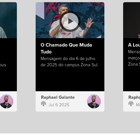
O Chamado Que Muda
A Lo
Tudo
Mensa
março
Mensagem do dia 6 de julho
Zona S
pus
de 2025 do campus Zona Sul.
Raphael Galante
Rapha
Jul 6 2025
M