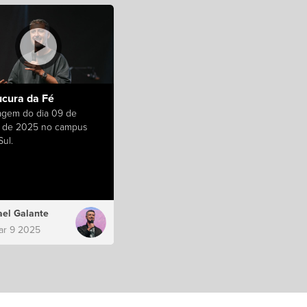
ucura da Fé
gem do dia 09 de
 de 2025 no campus
ul.
el Galante
ar 9 2025