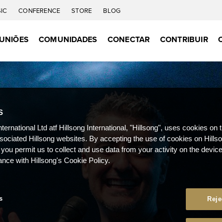
IC
CONFERENCE
STORE
BLOG
UNIÕES
COMUNIDADES
CONECTAR
CONTRIBUIR
S
nternational Ltd atf Hillsong International, "Hillsong", uses cookies on 
ssociated Hillsong websites. By accepting the use of cookies on Hills
 you permit us to collect and use data from your activity on the devi
ance with Hillsong's Cookie Policy.
s
Reje