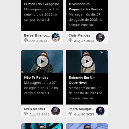
O Poder do Evangelho
O Verdadeiro
Mensagem do dia 3 de
Propósito das Pedras
setembro de 2023 no
Mensagem do dia 27
campus zona sul
de agosto de 2023 no
campus zona sul
Rafael Bitencourt
Chris Mendez
Sep 3 2023
Aug 27 2023
Não Te Rendas
Entrando Em Um
Mensagem do dia 27
Outro Nível
de agosto de 2023 no
Mensagem do dia 20
campus zona sul
de agosto de 2023 no
campus zona sul
Chris Mendez
Pedro Albuquerque
Aug 27 2023
Aug 20 2023