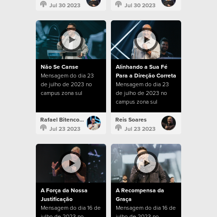
Jul 30 2023
Jul 30 2023
Não Se Canse
Alinhando a Sua Fé
Mensagem do dia 23
Para a Direção Correta
de julho de 2023 no
Mensagem do dia 23
campus zona sul
de julho de 2023 no
campus zona sul
Rafael Bitencourt
Reis Soares
Jul 23 2023
Jul 23 2023
A Força da Nossa
A Recompensa da
Justificação
Graça
Mensagem do dia 16 de
Mensagem do dia 16 de
julho de 2023 no
julho de 2023 no