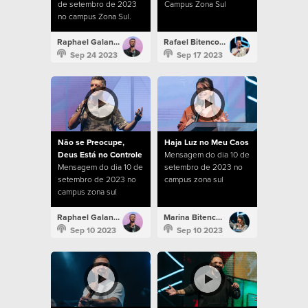
de setembro de 2023
Campus Zona Sul
no campus Zona Sul.
Raphael Galante
Rafael Bitencourt
Sep 24 2023
Sep 17 2023
Não se Preocupe,
Haja Luz no Meu Caos
Deus Está no Controle
Mensagem do dia 10 de
Mensagem do dia 10 de
setembro de 2023 no
setembro de 2023 no
campus zona sul
campus zona sul
Raphael Galante
Marina Bitencourt
Sep 10 2023
Sep 10 2023