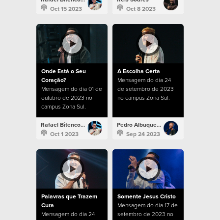
Oct 15 2023
Oct 8 2023
Onde Está o Seu
A Escolha Certa
Coração?
Mensagem do dia 24
Mensagem do dia 01 de
de setembro de 2023
outubro de 2023 no
no campus Zona Sul.
campus Zona Sul.
Rafael Bitencourt
Pedro Albuquerque
Oct 1 2023
Sep 24 2023
Palavras que Trazem
Somente Jesus Cristo
Cura
Mensagem do dia 17 de
Mensagem do dia 24
setembro de 2023 no