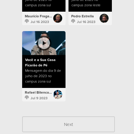
campus zona sul
campus zona leste
Maurício Fragale
Pedro Estrella
Jul 16 2023
Jul 16 2023
Você e a Sua Casa
Ficarão de Pé
Mensagem do dia 9 de
julho de 2023 no
campus zona sul
Rafael Bitencourt
Jul 9 2023
Next