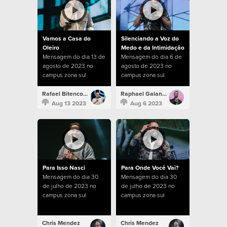
Vamos a Casa do
Silenciando a Voz do
Oleiro
Medo e da Intimidação
Mensagem do dia 13 de
Mensagem do dia 6 de
agosto de 2023 no
agosto de 2023 no
campus zona sul
campus zona sul
Rafael Bitencourt
Raphael Galante
Aug 13 2023
Aug 6 2023
Para Isso Nasci
Para Onde Você Vai?
Mensagem do dia 30
Mensagem do dia 30
de julho de 2023 no
de julho de 2023 no
campus zona sul
campus zona sul
Chris Mendez
Chris Mendez