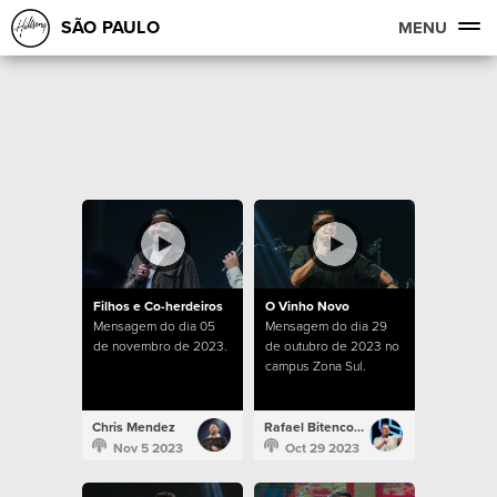
SÃO PAULO
MENU
Filhos e Co-herdeiros
O Vinho Novo
Mensagem do dia 05
Mensagem do dia 29
de novembro de 2023.
de outubro de 2023 no
campus Zona Sul.
Chris Mendez
Rafael Bitencourt
Nov 5 2023
Oct 29 2023