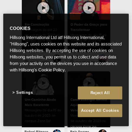
Em Construção
O Poder da Graça para
COOKIES
Mensagem do dia 22
Transformar
de outubro de 2023 no
Mensagem do dia 15 de
Hillsong International Ltd atf Hillsong International,
campus Zona Sul.
outubro de 2023 no
"Hillsong", uses cookies on this website and its associated
campus Zona Sul.
Hillsong websites. By accepting the use of cookies on
Tim Douglass
Raphael Galante
Hillsong websites, you permit us to collect and use data
Oct 22 2023
Oct 15 2023
from your activity on the devices you use in accordance
with Hillsong's Cookie Policy.
Settings
Reject All
Um Caminho Ainda
Como Enxergar Melhor
Mais Excelente
Aquilo que Estamos
Mensagem do dia 15 de
Vendo
Accept All Cookies
outubro de 2023 no
Mensagem do dia 08
campus Zona Sul.
de outubro de 2023 no
campus Zona Sul.
Rafael Bitencourt
Reis Soares