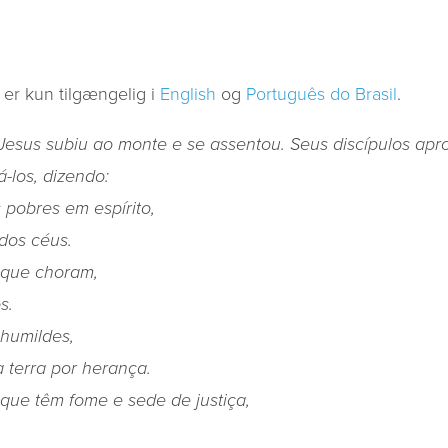
 er kun tilgængelig i
English
og
Português do Brasil
.
Jesus subiu ao monte e se assentou. Seus discípulos apr
-los, dizendo:
pobres em espírito,
 dos céus.
 que choram,
s.
humildes,
a terra por herança.
que têm fome e sede de justiça,
.