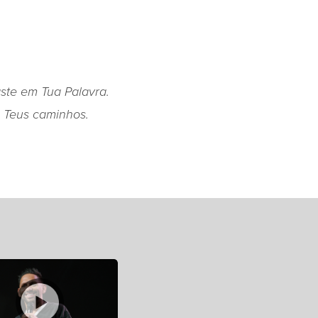
ste em Tua Palavra.
m Teus caminhos.