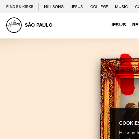
FIND EN KIRKE
HILLSONG
JESUS
COLLEGE
MUSIC
C
JESUS
RE
SÃO PAULO
COOKIE
Hillsong I