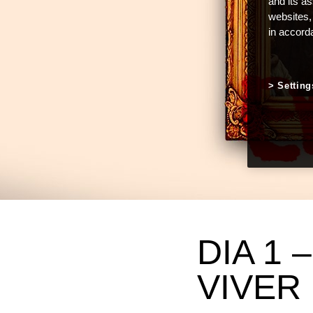
and its a
websites,
in accord
Setting
DIA 1
VIVER