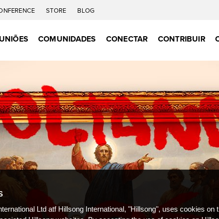
ONFERENCE
STORE
BLOG
UNIÕES
COMUNIDADES
CONECTAR
CONTRIBUIR
S
nternational Ltd atf Hillsong International, "Hillsong", uses cookies on 