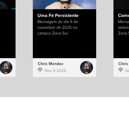
Uma Fé Persistente
Como
Mensagem do dia 9 de
Mensa
novembro de 2025 no
setem
campus Zona Sul.
Zona S
Chris Mendez
Chri
Nov 9 2025
S