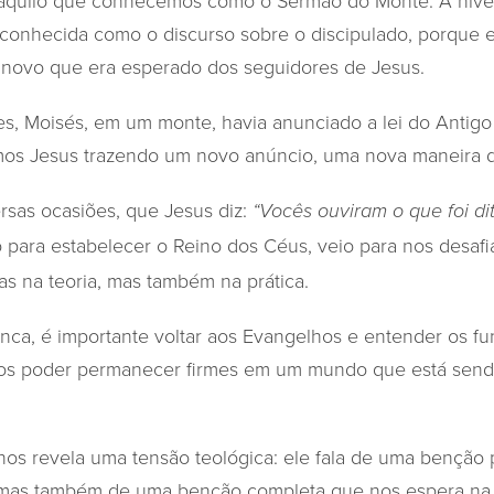
daquilo que conhecemos como o Sermão do Monte. A nível
nhecida como o discurso sobre o discipulado, porque es
 novo que era esperado dos seguidores de Jesus.
es, Moisés, em um monte, havia anunciado a lei do Antigo
os Jesus trazendo um novo anúncio, uma nova maneira de
rsas ocasiões, que Jesus diz:
“Vocês ouviram o que foi di
o para estabelecer o Reino dos Céus, veio para nos desafi
as na teoria, mas também na prática.
nca, é importante voltar aos Evangelhos e entender os 
os poder permanecer firmes em um mundo que está sendo
os revela uma tensão teológica: ele fala de uma benção
 mas também de uma benção completa que nos espera na 