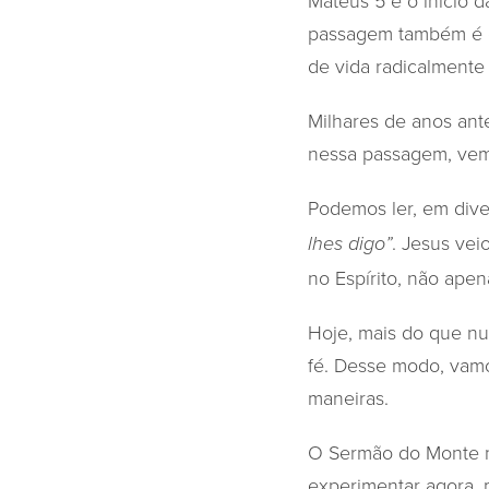
Mateus 5 é o início 
passagem também é co
de vida radicalmente
Milhares de anos ant
nessa passagem, vem
Podemos ler, em dive
. Jesus vei
lhes digo”
no Espírito, não apen
Hoje, mais do que nu
fé. Desse modo, vam
maneiras.
O Sermão do Monte n
experimentar agora,