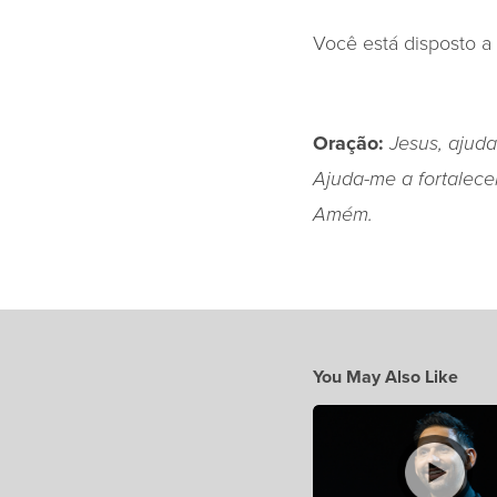
Você está disposto a
Oração:
Jesus, ajud
Ajuda-me a fortalec
Amém.
You May Also Like