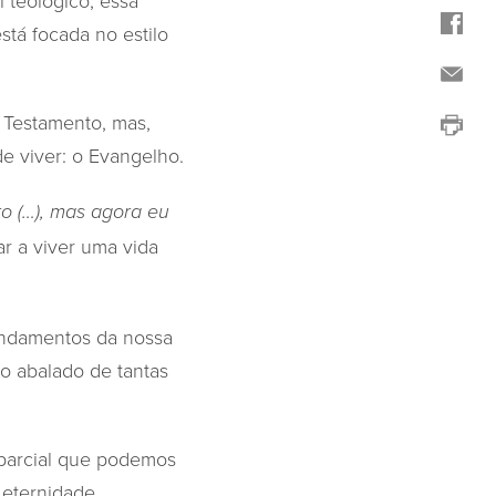
 teológico, essa
tá focada no estilo
 Testamento, mas,
 viver: o Evangelho.
to (…), mas agora eu
ar a viver uma vida
fundamentos da nossa
 abalado de tantas
 parcial que podemos
eternidade.