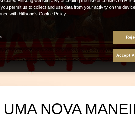
ssociated Hillsong websites. By accepting the use of cookies on Hills
 you permit us to collect and use data from your activity on the devi
ance with Hillsong's Cookie Policy.
s
Reje
Accept A
 – UMA NOVA MANE