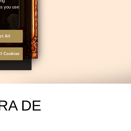
ong
ces you use
ct All
ll Cookies
IRA DE