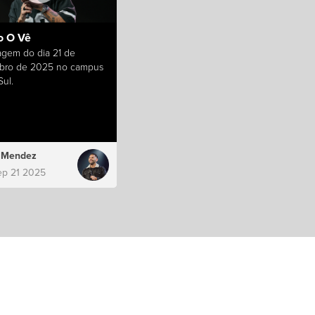
 O Vê
gem do dia 21 de
bro de 2025 no campus
ul.
s Mendez
ep 21 2025